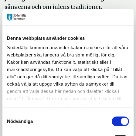
sångerna och om julens traditioner.
Spelplatserna blir:
5 december kl 11 Glasberga och kl 14
Björkmossen
Denna webbplats använder cookies
12 december kl 11 Ljungbacken och kl 14
Södertälje kommun använder kakor (cookies) för att våra
Wijbacken
webbplatser ska fungera så bra som möjligt för dig.
Kakor kan användas funktionellt, statistiskt eller i
16 december kl 11 Tallhöjdens
marknadsföringssyfte. Du kan välja att klicka på ”Tillåt
dagverksamhet kl 14 Tallhöjdens
alla” och ger då ditt samtycke till samtliga syften. Du kan
äldreboende
också välja att uppge vilka syften du samtycker till
17 december kl 11 Heijkensköldska
genom att välja dessa här nedan och därefter klicka i
dagverksamhet och vårdboende kl 14
rutan ”Tillåt urval”. Du kan när som helst ta tillbaka ditt
Lillängen
samtycke genom att öppna CookieBot på vår sida och
klicka på ”Ta tillbaka samtycke”. Genom att klicka på
18 december kl 11 Artursbergs
Samtyckesval
"Visa detaljer" kan du läsa om hur kakorna används och
Nödvändiga
korttidsboende kl 13.30 Artursbergs
hur vi och våra leverantörer inhämtar och behandlar
dagverksamhet
personuppgifter.