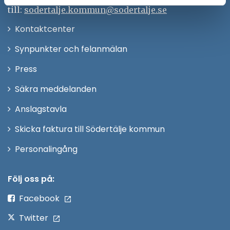
till:
sodertalje.kommun@sodertalje.se
Öppna
Kontaktcenter
i
Synpunkter och felanmälan
nytt
Öppna
Press
fönster
i
Säkra meddelanden
nytt
Anslagstavla
fönster
Skicka faktura till Södertälje kommun
Öppna
Personalingång
i
nytt
Följ oss på:
fönster
Facebook
Twitter