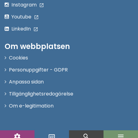
Instagram
Youtube
LinkedIn
Om webbplatsen
Cookies
Personuppgifter - GDPR
Anpassa sidan
Tillgänglighetsredogörelse
Om e-legitimation
settings
search
menu
display_settings