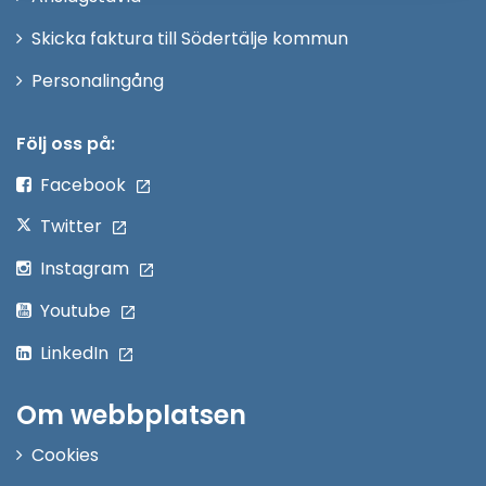
fönster
Skicka faktura till Södertälje kommun
Öppna
Personalingång
i
nytt
Följ oss på:
fönster
Facebook
Twitter
Instagram
Youtube
LinkedIn
Om webbplatsen
Cookies