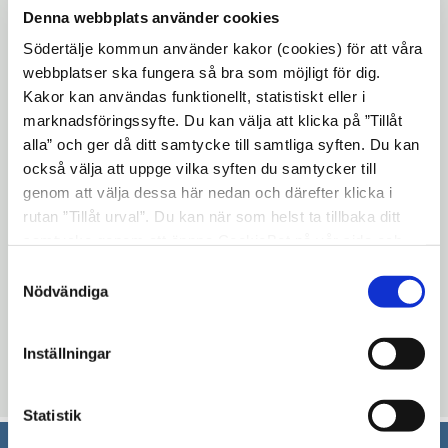
Denna webbplats använder cookies
Möt politiker och tjänstemän, ställ dina
frågor och lämna synpunkter. Kvällarna
Södertälje kommun använder kakor (cookies) för att våra
webbplatser ska fungera så bra som möjligt för dig.
delas upp i två olika teman, kom och
Kakor kan användas funktionellt, statistiskt eller i
diskutera de olika ämnena och områdena.
marknadsföringssyfte. Du kan välja att klicka på ”Tillåt
Varmt välkommen, vi bjuder på fika!
alla” och ger då ditt samtycke till samtliga syften. Du kan
också välja att uppge vilka syften du samtycker till
Onsdag 8 maj, kl. 17–20
- Förtätning i Järna
genom att välja dessa här nedan och därefter klicka i
centrum
rutan ”Tillåt urval”. Du kan när som helst ta tillbaka ditt
samtycke genom att öppna CookieBot på vår sida och
Onsdag 14 maj, kl. 17–20
- Landsbygd och
klicka på ”Ta tillbaka samtycke”. Genom att klicka på
Samtyckesval
Södertuna verksamhetsområde
"Visa detaljer" kan du läsa om hur kakorna används och
Nödvändiga
Plats:
Eneskolans matsal, Mölnbovägen 25,
hur vi och våra leverantörer inhämtar och behandlar
personuppgifter.
Järna.
Inställningar
Uppdaterad: 2019-04-16
Statistik