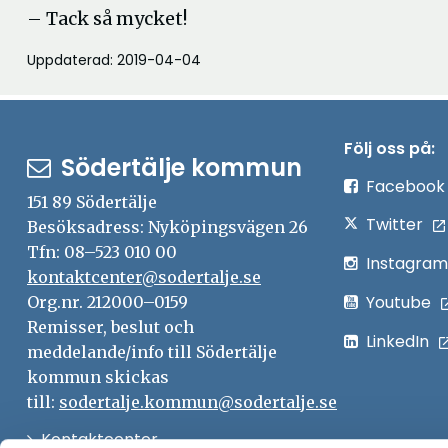
– Tack så mycket!
Uppdaterad: 2019-04-04
Följ oss på:
Södertälje kommun
Facebook
151 89 Södertälje
Twitter
Besöksadress: Nyköpingsvägen 26
Tfn: 08–523 010 00
Instagram
kontaktcenter@sodertalje.se
Youtube
Org.nr. 212000–0159
Remisser, beslut och
LinkedIn
meddelande/info till Södertälje
kommun skickas
till:
sodertalje.kommun@sodertalje.se
Öppna
Kontaktcenter