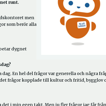
net runt.
tidskontoret men
or som berör alla
rbetar dygnet
sdag?
 dag. En hel del frågor var generella och några fr
r det frågor kopplade till kultur och fritid, bygglov 
 det i min egen takt. Men ju fler frågor jag får frå