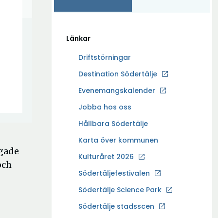
Länkar
Driftstörningar
Ö
Destination Södertälje
p
Evenemangskalender
p
Ö
Jobba hos oss
n
p
a
Hållbara Södertälje
p
i
Karta över kommunen
n
n
ågade
a
Kulturåret 2026
y
och
i
t
Södertäljefestivalen
n
t
Ö
Södertälje Science Park
y
f
p
t
Södertälje stadsscen
ö
p
n
t