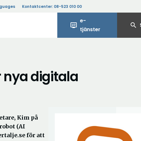
nguages
Kontaktcenter:
08-523 010 00
e-
display_settings
search
tjänster
nya digitala
betare, Kim på
robot (AI
talje.se för att