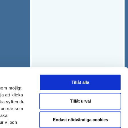
Tillåt alla
som möjligt
ja att klicka
Tillåt urval
lka syften du
 kan när som
baka
Endast nödvändiga cookies
ur vi och