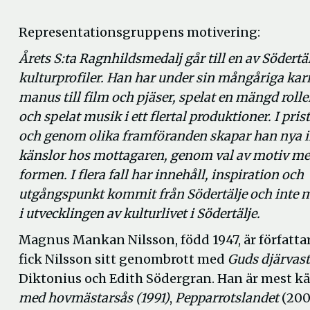
Representationsgruppens motivering:
Årets S:ta Ragnhildsmedalj går till en av Södertäl
kulturprofiler. Han har under sin mångåriga karr
manus till film och pjäser, spelat en mängd rolle
och spelat musik i ett flertal produktioner.
I pri
och genom olika framföranden skapar han nya i
känslor hos mottagaren, genom val av motiv m
formen.
I flera fall har innehåll, inspiration och
utgångspunkt kommit från Södertälje och inte mi
i utvecklingen av kulturlivet i Södertälje.
Magnus Mankan Nilsson, född 1947, är författar
fick Nilsson sitt genombrott med
Guds djärvast
Diktonius och Edith Södergran. Han är mest
med hovmästarsås (1991)
,
Pepparrotslandet
(200