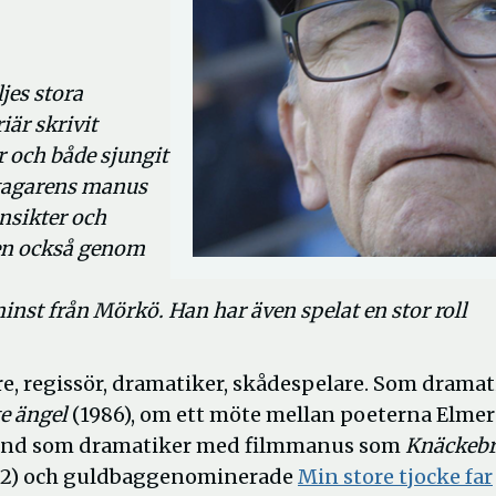
jes stora
iär skrivit
r och både sjungit
stagarens manus
nsikter och
en också genom
nst från Mörkö. Han har även spelat en stor roll
e, regissör, dramatiker, skådespelare. Som dramat
e ängel
(1986), om ett möte mellan poeterna Elmer
 känd som dramatiker med filmmanus som
Knäckeb
2) och guldbaggenominerade
Min store tjocke far