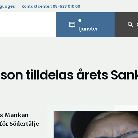
nguages
Kontaktcenter:
08-523 010 00
e-
display_settings
search
tjänster
n tilldelas årets San
nus Mankan
 för Södertälje