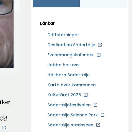
Länkar
Driftstörningar
Ö
Destination Södertälje
p
Evenemangskalender
p
Ö
Jobba hos oss
n
p
a
Hållbara Södertälje
p
i
Karta över kommunen
n
n
a
Kulturåret 2026
y
i
iker
t
Södertäljefestivalen
n
t
Ö
Södertälje Science Park
y
röd
f
p
t
Södertälje stadsscen
ö
Öppna
p
t