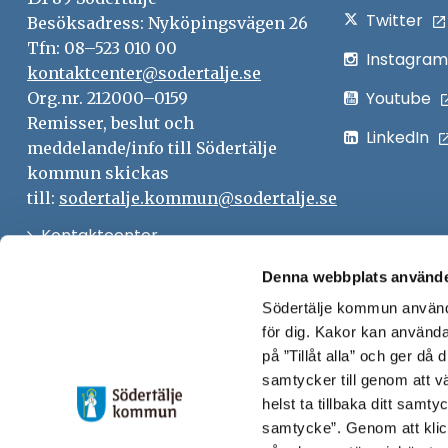
Twitter
Besöksadress: Nyköpingsvägen 26
Tfn: 08–523 010 00
Instagram
kontaktcenter@sodertalje.se
Youtube
Org.nr. 212000–0159
Remisser, beslut och
LinkedIn
meddelande/info till Södertälje
kommun skickas
till:
sodertalje.kommun@sodertalje.se
Öppna
Kontaktcenter
i
Synpunkter och felanmälan
Denna webbplats använde
nytt
Södertälje kommun använde
Öppna
Press
fönster
för dig. Kakor kan användas
i
Säkra meddelanden
på ”Tillåt alla” och ger då
nytt
samtycker till genom att vä
Anslagstavla
fönster
helst ta tillbaka ditt samt
Skicka faktura till Södertälje
samtycke”. Genom att klic