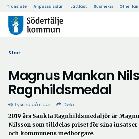
Translate
Anpassa sidan
Lättläst
Suomeksi
Other la
Start
Magnus Mankan Nilsso
Ragnhildsmedal
Lyssna på sidan
Dela
2019 års Sankta Ragnhildsmedaljör är Mag
Nilsson som tilldelas priset för sina insatser
och kommunens medborgare.