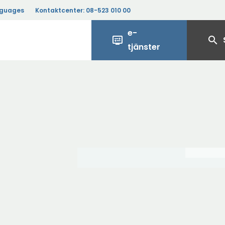
nguages
Kontaktcenter:
08-523 010 00
e-
display_settings
search
tjänster