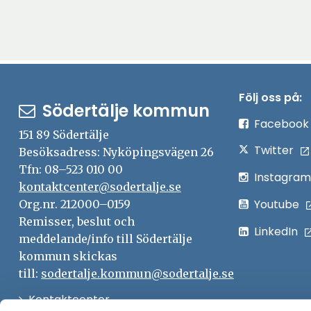
Följ oss på:
Södertälje kommun
Facebook
151 89 Södertälje
Twitter
Besöksadress: Nyköpingsvägen 26
Tfn: 08–523 010 00
Instagram
kontaktcenter@sodertalje.se
Youtube
Org.nr. 212000–0159
Remisser, beslut och
LinkedIn
meddelande/info till Södertälje
kommun skickas
till:
sodertalje.kommun@sodertalje.se
Öppna
Kontaktcenter