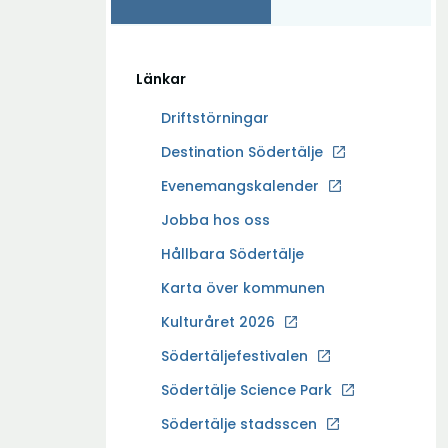
Länkar
Driftstörningar
Ö
Destination Södertälje
p
Evenemangskalender
p
Ö
Jobba hos oss
n
p
a
Hållbara Södertälje
p
i
Karta över kommunen
n
n
a
Kulturåret 2026
y
i
t
Södertäljefestivalen
n
t
Ö
Södertälje Science Park
y
f
p
t
Södertälje stadsscen
ö
p
t