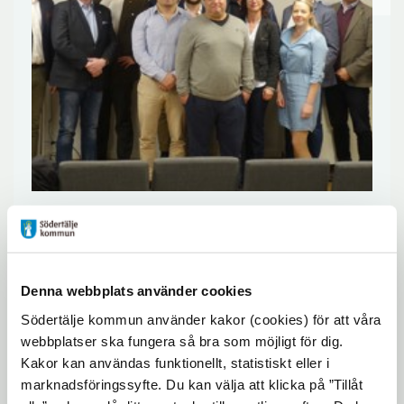
I dag var vi på företagsbesök hos
Fastighetsbyrån med politiker och
tjänstemän.
Denna webbplats använder cookies
Södertälje kommun använder kakor (cookies) för att våra
webbplatser ska fungera så bra som möjligt för dig.
Andreas Ersson berättade om Fastighetsbyråns 
Kakor kan användas funktionellt, statistiskt eller i
utveckling och stora samhällsengagemang. Om 
marknadsföringssyfte. Du kan välja att klicka på ”Tillåt
Södertälje går bra så går Fastighetsbyrån bra, säger 