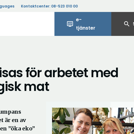
nguages
Kontaktcenter:
08-523 010 00
e-
display_settings
search
tjänster
sas för arbetet med
gisk mat
 Pumpans
t är en av
gen ”öka eko”