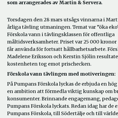
som arrangerades av Martin & Servera.
Torsdagen den 28 mars utsågs vinnarna i Mart
årliga tävling utmaningen. Temat var ”öka ek
Förskola vann i tävlingsklassen för offentliga
måltidsverksamheter. Priset var 25 000 kronor
får använda för fortsatt hållbarhetsarbete. För
Madelene Eriksson och Kerstin Sjölin resultat
kostenheten tog emot prischecken.
Förskola vann tävlingen med motiveringen:
På Pumpans Förskola lyckas de erbjuda en hög 
en ambition att förmedla viktig kunskap om b
konsumenter. Brinnande engagemang, pedagogi
Pumpans Förskola lyckats. Redan idag har de en 
Pumpans Förskola, till Södertälje och till värld