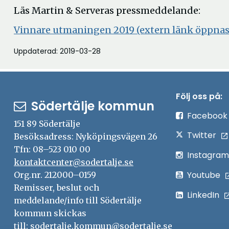
Läs Martin & Serveras pressmeddelande:
Vinnare utmaningen 2019 (extern länk öppnas i
Uppdaterad: 2019-03-28
Följ oss på:
Södertälje kommun
Facebook
151 89 Södertälje
Twitter
Besöksadress: Nyköpingsvägen 26
Tfn: 08–523 010 00
Instagram
kontaktcenter@sodertalje.se
Youtube
Org.nr. 212000–0159
Remisser, beslut och
LinkedIn
meddelande/info till Södertälje
kommun skickas
till:
sodertalje.kommun@sodertalje.se