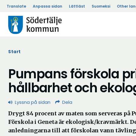
Translate
Anpassa sidan
Lättläst
Suomeksi
Other la
Start
Pumpans förskola pri
hållbarhet och ekolo
Lyssna på sidan
Dela
Drygt 84 procent av maten som serveras på
Förskola i Geneta är ekologisk/kravmärkt. De
anledningarna till att förskolan vann tävlin