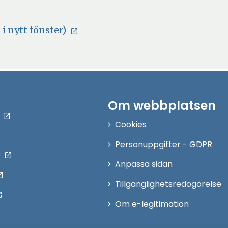
Öppna
 nytt fönster)
i
nytt
fönster
Om webbplatsen
Cookies
Personuppgifter - GDPR
Anpassa sidan
Tillgänglighetsredogörelse
Om e-legitimation