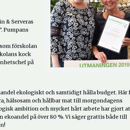
in & Serveras
o”. Pumpans
 som förskolan
skolans kock
enhetschef på
andel ekologiskt och samtidigt hålla budget. Här 
ra, hälsosam och hållbar mat till morgondagens
sk ambition och mycket hårt arbete har gjort at
ekoandel på över 80 %. Vi säger grattis både till
en!