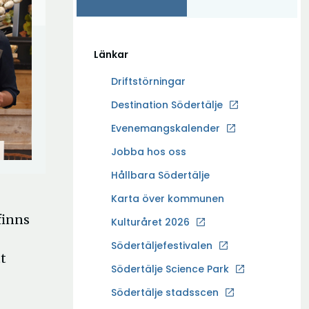
Länkar
Driftstörningar
Ö
Destination Södertälje
p
Evenemangskalender
p
Ö
Jobba hos oss
n
p
a
Hållbara Södertälje
p
i
Karta över kommunen
n
n
finns
a
Kulturåret 2026
y
i
t
Södertäljefestivalen
n
t
t
Ö
Södertälje Science Park
y
f
p
t
Södertälje stadsscen
ö
p
t