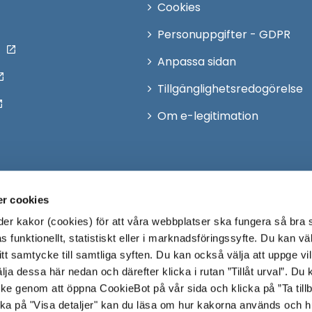
Cookies
Personuppgifter - GDPR
Anpassa sidan
Tillgänglighetsredogörelse
Om e-legitimation
r cookies
r kakor (cookies) för att våra webbplatser ska fungera så bra 
 funktionellt, statistiskt eller i marknadsföringssyfte. Du kan väl
 ditt samtycke till samtliga syften. Du kan också välja att uppge vi
lja dessa här nedan och därefter klicka i rutan ”Tillåt urval”. Du
ycke genom att öppna CookieBot på vår sida och klicka på ”Ta till
ka på "Visa detaljer" kan du läsa om hur kakorna används och h