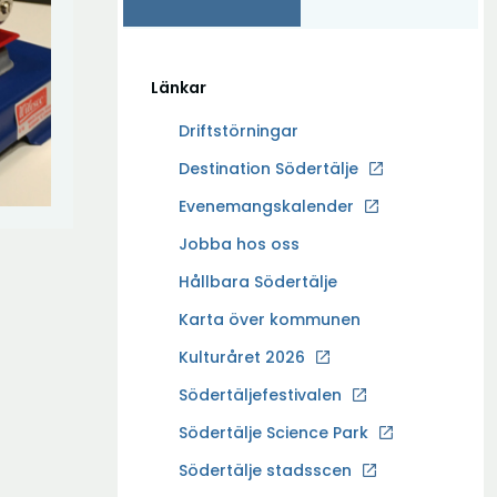
Länkar
Driftstörningar
Ö
Destination Södertälje
p
Evenemangskalender
p
Ö
Jobba hos oss
n
p
a
Hållbara Södertälje
p
i
Karta över kommunen
n
n
a
Kulturåret 2026
y
i
t
Södertäljefestivalen
n
t
Ö
Södertälje Science Park
y
f
p
t
Södertälje stadsscen
ö
p
t