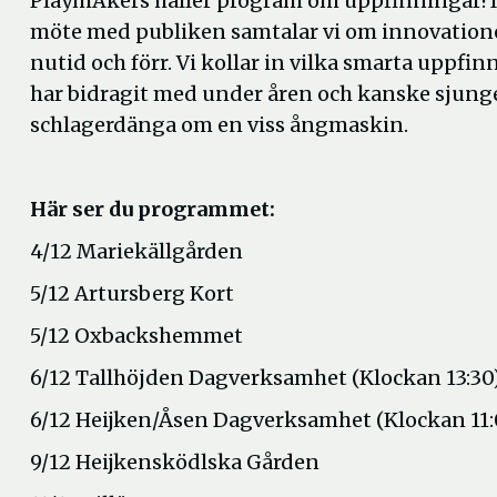
PlaymÄkers håller program om uppfinningar! I 
möte med publiken samtalar vi om innovatione
nutid och förr. Vi kollar in vilka smarta uppfi
har bidragit med under åren och kanske sjung
schlagerdänga om en viss ångmaskin.
Här ser du programmet:
4/12 Mariekällgården
5/12 Artursberg Kort
5/12 Oxbackshemmet
6/12 Tallhöjden Dagverksamhet (Klockan 13:30
6/12 Heijken/Åsen Dagverksamhet (Klockan 11:
9/12 Heijkensködlska Gården