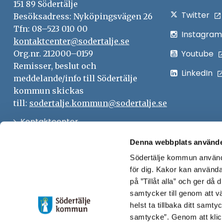
151 89 Södertälje
Twitter
Besöksadress: Nyköpingsvägen 26
Tfn: 08–523 010 00
Instagram
kontaktcenter@sodertalje.se
Youtube
Org.nr. 212000–0159
Remisser, beslut och
LinkedIn
meddelande/info till Södertälje
kommun skickas
till:
sodertalje.kommun@sodertalje.se
Öppna
Kontaktcenter
i
Synpunkter och felanmälan
Denna webbplats använde
nytt
Södertälje kommun använde
Öppna
Press
fönster
för dig. Kakor kan användas
i
Säkra meddelanden
på ”Tillåt alla” och ger då
nytt
samtycker till genom att vä
Anslagstavla
fönster
helst ta tillbaka ditt samt
Skicka faktura till Södertälje
samtycke”. Genom att klic