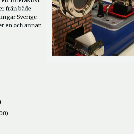
ett interaktivt
r från både
nningar Sverige
er en och annan
)
00)