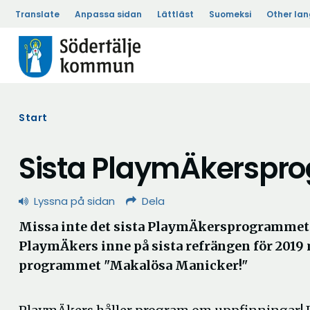
Translate
Anpassa sidan
Lättläst
Suomeksi
Other la
Start
Sista PlaymÄkerspr
Lyssna på sidan
Dela
Missa inte det sista PlaymÄkersprogrammet fö
PlaymÄkers inne på sista refrängen för 2019
programmet "Makalösa Manicker!"