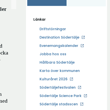
ler
Länkar
Driftstörningar
Ö
Destination Södertälje
p
ed
Evenemangskalender
p
ocka
Ö
Jobba hos oss
n
–
p
a
Hållbara Södertälje
p
i
Karta över kommunen
n
n
a
Kulturåret 2026
y
i
t
Södertäljefestivalen
n
t
h
Ö
Södertälje Science Park
y
f
 med
p
t
Södertälje stadsscen
ö
p
t