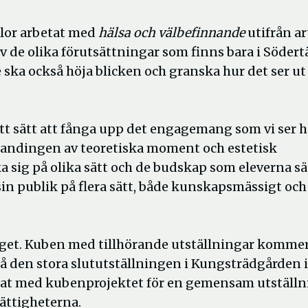
lor arbetat med
hälsa och välbefinnande
utifrån ar
v de olika förutsättningar som finns bara i Södertä
de ska också höja blicken och granska hur det ser ut 
ett sätt att fånga upp det engagemang som vi ser 
landingen av teoretiska moment och estetisk
ka sig på olika sätt och de budskap som eleverna s
in publik på flera sätt, både kunskapsmässigt och
orget. Kuben med tillhörande utställningar kommer
t på den stora slututställningen i Kungsträdgården i
etat med kubenprojektet för en gemensam utställ
ättigheterna.