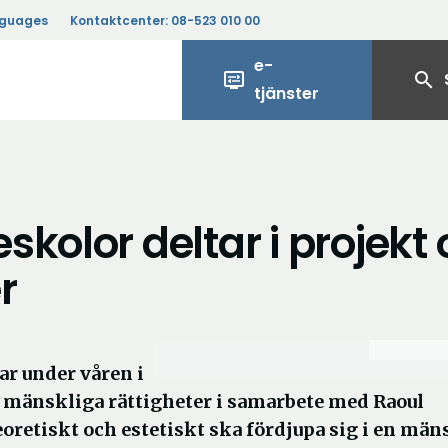
nguages
Kontaktcenter:
08-523 010 00
e-
display_settings
search
tjänster
skolor deltar i projekt
r
r under våren i
m mänskliga rättigheter i samarbete med Raoul
oretiskt och estetiskt ska fördjupa sig i en män