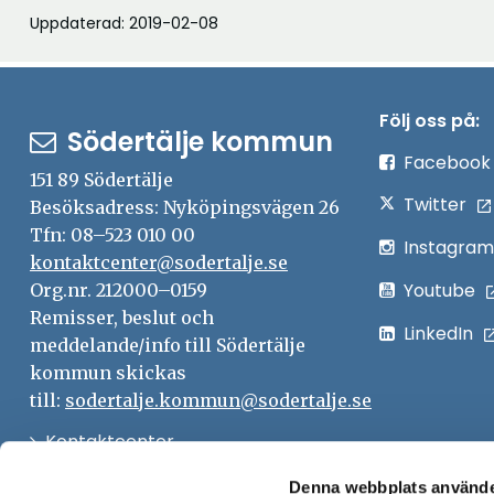
Uppdaterad: 2019-02-08
Följ oss på:
Södertälje kommun
Facebook
151 89 Södertälje
Twitter
Besöksadress: Nyköpingsvägen 26
Tfn: 08–523 010 00
Instagram
kontaktcenter@sodertalje.se
Youtube
Org.nr. 212000–0159
Remisser, beslut och
LinkedIn
meddelande/info till Södertälje
kommun skickas
till:
sodertalje.kommun@sodertalje.se
Öppna
Kontaktcenter
i
Synpunkter och felanmälan
Denna webbplats använde