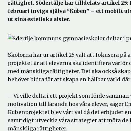
rättighet. Södertälje har tilldelats artikel 25
februari invigs själva ”Kuben” – ett mobilt ut
ut sina estetiska alster.
Skolorna har ur artikel 25 valt att fokusera på
projektet är att eleverna ska identifiera varför 
med mänskliga rättighe­ter. Det ska också skapa 
behöver bidra för att skapa en hållbar värld dä
– Vi ville delta i ett projekt som förde samm
motivation till lärande hos våra elever, säge
Kubenprojektet blev vårt val då det erbjuder en m
samtidigt utveckla våra strategier att möta de
mänskliga rättigheter.