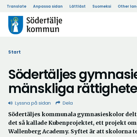
Translate
Anpassa sidan
Lättläst
Suomeksi
Other la
Start
Södertäljes gymnasie
mänskliga rättighete
Lyssna på sidan
Dela
Södertäljes kommunala gymnasieskolor delta
det så kallade Kubenprojektet, ett projekt o
Wallenberg Academy. Syftet är att skolorna te