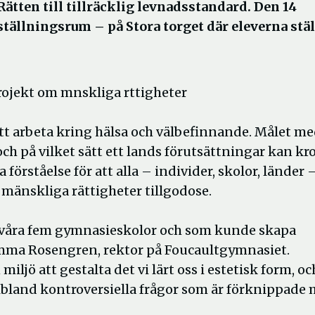
: Rätten till tillräcklig levnadsstandard. Den 14
ställningsrum – på Stora torget där eleverna stäl
 att arbeta kring hälsa och välbefinnande. Målet m
och på vilket sätt ett lands för­utsättningar kan kr
förståelse för att alla – individer, skolor, länder 
r mänskliga rättigheter tillgodose.
an våra fem gymnasieskolor och som kunde skapa
r Emma Rosengren, rektor på Foucaultgymnasiet.
iljö att gestalta det vi lärt oss i estetisk form, oc
 ibland kontroversiella frågor som är förknippade