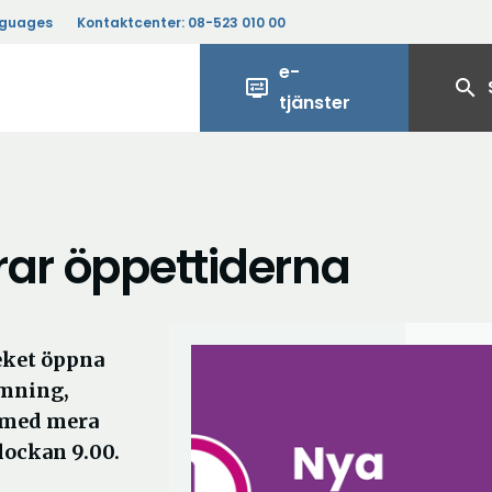
nguages
Kontaktcenter:
08-523 010 00
e-
display_settings
search
tjänster
rar öppettiderna
eket öppna
ämning,
r med mera
ockan 9.00.