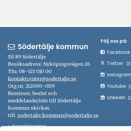
Följ oss på:
Södertälje kommun
Facebook
151 89 Södertälje
Twitter
Besöksadress: Nyköpingsvägen 26
Tfn: 08–523 010 00
Instagram
kontaktcenter@sodertalje.se
Youtube
Org.nr. 212000–0159
Remisser, beslut och
LinkedIn
meddelande/info till Södertälje
kommun skickas
till:
sodertalje.kommun@sodertalje.se
Öppna
Kontaktcenter