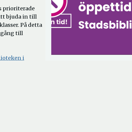
s prioriterade
 bjuda in till
klasser. På detta
lgång till
lioteken i