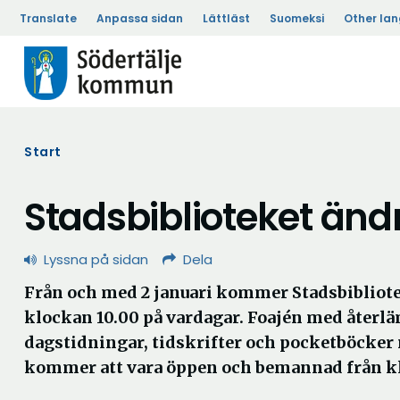
Translate
Anpassa sidan
Lättläst
Suomeksi
Other la
Start
Stadsbiblioteket änd
Lyssna på sidan
Dela
Från och med 2 januari kommer Stadsbibliot
klockan 10.00 på vardagar. Foajén med återl
dagstidningar, tidskrifter och pocketböcke
kommer att vara öppen och bemannad från kl