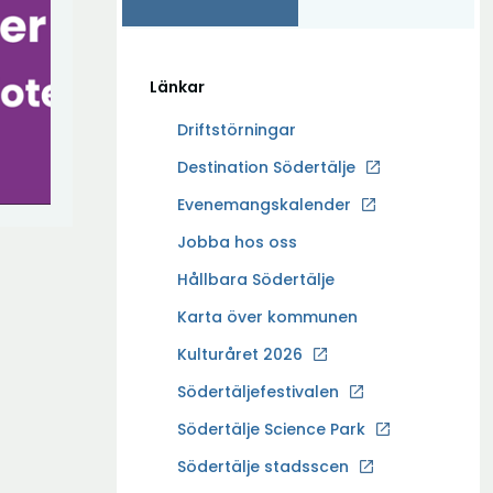
Länkar
Driftstörningar
Ö
Destination Södertälje
p
Evenemangskalender
p
Ö
Jobba hos oss
n
p
a
Hållbara Södertälje
p
i
Karta över kommunen
n
n
a
Kulturåret 2026
y
i
t
Södertäljefestivalen
n
t
Ö
Södertälje Science Park
y
f
p
t
Södertälje stadsscen
ö
p
t