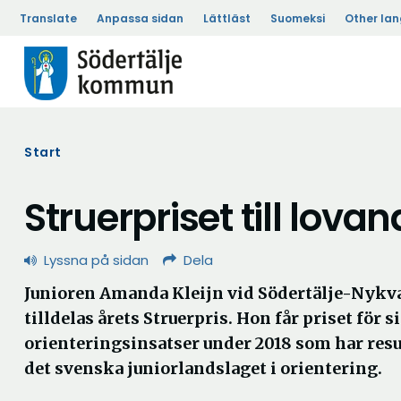
Translate
Anpassa sidan
Lättläst
Suomeksi
Other la
Start
Struerpriset till lova
Lyssna på sidan
Dela
Junioren Amanda Kleijn vid Södertälje-Nykv
tilldelas årets Struerpris. Hon får priset för
orienteringsinsatser under 2018 som har result
det svenska juniorlandslaget i orientering.