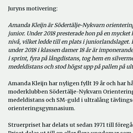
Juryns motivering:
Amanda Kleijn är Södertälje-Nykvarn orienterin
junior. Under 2018 presterade hon på en mycket
nivå, vilket ledde till en plats i juniorlandslaget
under 2018 i klassen damer 18 år är imponerand
i sprint, fyra på långdistans, tog hem en silverm
medeldistans och stod högst upp på pallen på ul
Amanda Kleijn har nyligen fyllt 19 år och har hål
moderklubben Södertälje-Nykvarn Orientering.
medeldistans och SM-guld i ultralång tävlingsd
orienteringsgymnasium.
Struerpriset har delats ut sedan 1971 till föregå