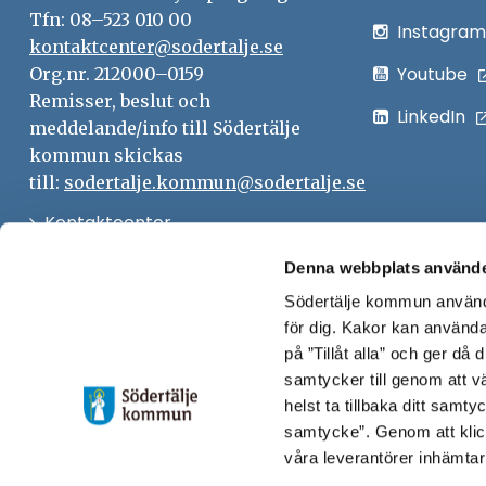
Tfn: 08–523 010 00
Instagram
kontaktcenter@sodertalje.se
Youtube
Org.nr. 212000–0159
Remisser, beslut och
LinkedIn
meddelande/info till Södertälje
kommun skickas
till:
sodertalje.kommun@sodertalje.se
Öppna
Kontaktcenter
i
Synpunkter och felanmälan
Denna webbplats använde
nytt
Södertälje kommun använde
Öppna
Press
fönster
för dig. Kakor kan användas
i
Säkra meddelanden
på ”Tillåt alla” och ger då
nytt
samtycker till genom att vä
Anslagstavla
fönster
helst ta tillbaka ditt samt
Skicka faktura till Södertälje
samtycke”. Genom att klic
våra leverantörer inhämtar
kommun