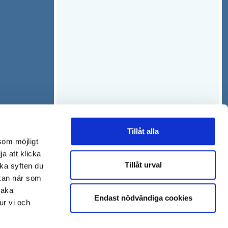
Tillåt alla
som möjligt
ja att klicka
Tillåt urval
lka syften du
 kan när som
baka
Endast nödvändiga cookies
ur vi och