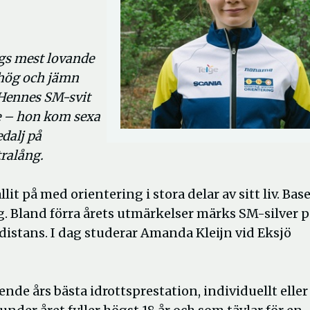
gs mest lovande
 hög och jämn
. Hennes SM-svit
e – hon kom sexa
edalj på
tralång.
lit på med orientering i stora delar av sitt liv. Bas
 Bland förra årets utmärkelser märks SM-silver p
istans. I dag studerar Amanda Kleijn vid Eksjö
ende års bästa idrottsprestation, individuellt eller 