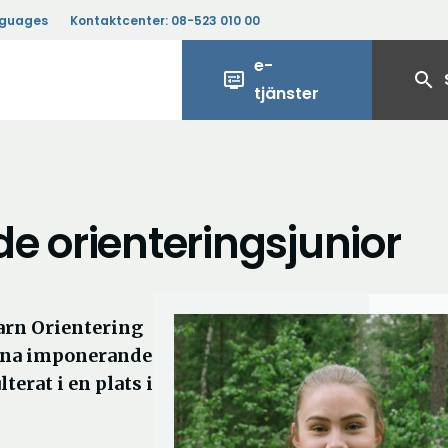
nguages
Kontaktcenter:
08-523 010 00
e-
display_settings
search
tjänster
nde orienteringsjunior
arn Orientering
 sina imponerande
erat i en plats i