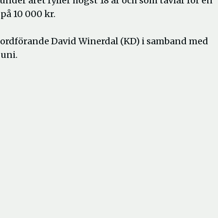
under året fyller högst 18 år och som tävlar för en
på 10 000 kr.
s ordförande David Winerdal (KD) i samband med
juni.