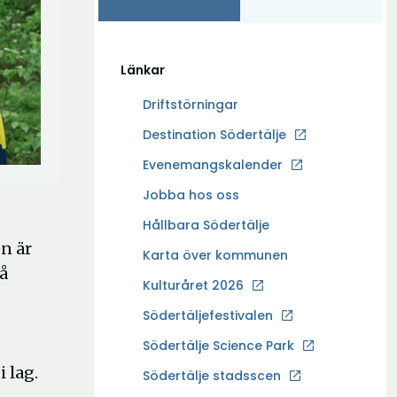
Länkar
Driftstörningar
Ö
Destination Södertälje
p
Evenemangskalender
p
Ö
Jobba hos oss
n
p
a
Hållbara Södertälje
p
i
en är
Karta över kommunen
n
n
å
a
Kulturåret 2026
y
i
t
Södertäljefestivalen
n
t
Ö
Södertälje Science Park
y
f
p
i lag.
t
Södertälje stadsscen
ö
p
t