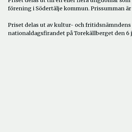
Priset delas ut till en eller flera ungdomar som 
förening i Södertälje kommun. Prissumman är 
Priset delas ut av kultur- och fritidsnämnden
nationaldagsfirandet på Torekällberget den 6 