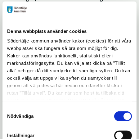
Under veckan kan besökande seniorer ta
del av både information från utställare och
föreläsningar hur äldre kan skydda sig mot
Denna webbplats använder cookies
brott, bra mat på äldre dar, information om
Södertälje kommun använder kakor (cookies) för att våra
mötesplatser och dagverksamhet, yoga och
webbplatser ska fungera så bra som möjligt för dig.
rörelsepass med mera.
Kakor kan användas funktionellt, statistiskt eller i
marknadsföringssyfte. Du kan välja att klicka på ”Tillåt
Som besökare har du
alla” och ger då ditt samtycke till samtliga syften. Du kan
möjlighet att alla dagar:
också välja att uppge vilka syften du samtycker till
genom att välja dessa här nedan och därefter klicka i
Fynda på vår second hand-avdelning (i
rutan ”Tillåt urval”. Du kan när som helst ta tillbaka ditt
samarbete med Weda Återbruk).
samtycke genom att öppna CookieBot på vår sida och
klicka på ”Ta tillbaka samtycke”. Genom att klicka på
Samtyckesval
Träffa och prata med
"Visa detaljer" kan du läsa om hur kakorna används och
Nödvändiga
anhörighetskonsulenterna och
hur vi och våra leverantörer inhämtar och behandlar
uppsökande verksamhet inom
personuppgifter.
Inställningar
äldreomsorgen.