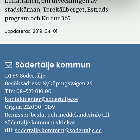
Lunaträffen, om utvecklingen av
stadskärnan, Torekällberget, Estrads
program och Kultur 365.
Uppdaterad: 2019-04-01
Södertälje kommun
151 89 Södertälje
Besöksadress: Nyköpingsvägen 26
Tfn: 08–523 010 00
kontaktcenter@sodertalje.se
Org.nr. 212000–0159
Remisser, beslut och meddelande/info till
Södertälje kommun skickas
till:
sodertalje.kommun@sodertalje.se