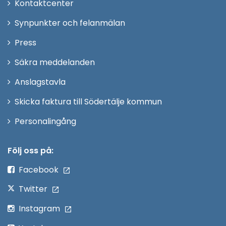
Öppna
Kontaktcenter
i
Synpunkter och felanmälan
nytt
Öppna
Press
fönster
i
Säkra meddelanden
nytt
Anslagstavla
fönster
Skicka faktura till Södertälje kommun
Öppna
Personalingång
i
nytt
Följ oss på:
fönster
Facebook
Twitter
Instagram