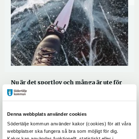
Nu är det sportlov och många är ute för
att njuta av sol och natur, men tänk på
att det just nu är svaga isar i
Stockholmsområdet. Läs på om hur du
Denna webbplats använder cookies
är trygg och säker innan du ger dig ut på
Södertälje kommun använder kakor (cookies) för att våra
isen!
webbplatser ska fungera så bra som möjligt för dig.
Kakor kan användas funktionellt, statistiskt eller i