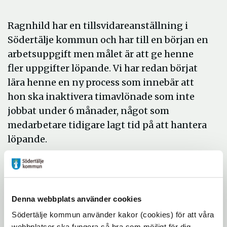
Ragnhild har en tillsvidareanställning i
Södertälje kommun och har till en början en
arbetsuppgift men målet är att ge henne
fler uppgifter löpande. Vi har redan börjat
lära henne en ny process som innebär att
hon ska inaktivera timavlönade som inte
jobbat under 6 månader, något som
medarbetare tidigare lagt tid på att hantera
löpande.
Att implementera (introducera) Ragnhild
har gått enligt tidplan och har krävt ett
nära samarbete mellan flera parter.
Denna webbplats använder cookies
- Det känns såklart otroligt bra att
Södertälje kommun använder kakor (cookies) för att våra
Ragnhild nu börjar jobba enligt tidsplanen
webbplatser ska fungera så bra som möjligt för dig.