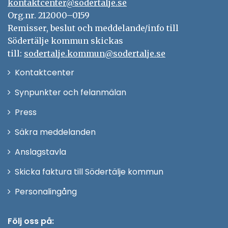
kontaktcenter@sodertalje.se
Org.nr. 212000–0159
Remisser, beslut och meddelande/info till
Södertälje kommun skickas
till:
sodertalje.kommun@sodertalje.se
Öppna
Kontaktcenter
i
Synpunkter och felanmälan
nytt
Öppna
Press
fönster
i
Säkra meddelanden
nytt
Anslagstavla
fönster
Skicka faktura till Södertälje kommun
Öppna
Personalingång
i
nytt
Följ oss på: