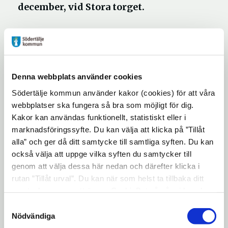
december, vid Stora torget.
Du kan skicka namnet på din
kandidat via mejl till
utredarenheten@sodertalje.se.
Ange
Denna webbplats använder cookies
även ditt namn, telefonnummer och
Södertälje kommun använder kakor (cookies) för att våra
e-post.
webbplatser ska fungera så bra som möjligt för dig.
Kakor kan användas funktionellt, statistiskt eller i
Eller nominera via formulär på
marknadsföringssyfte. Du kan välja att klicka på ”Tillåt
Öppna
hemsidan:
www.sodertalje.se/5i12
alla” och ger då ditt samtycke till samtliga syften. Du kan
i
Via post till: Enheten för utredning
också välja att uppge vilka syften du samtycker till
genom att välja dessa här nedan och därefter klicka i
nytt
och hållbarhet, Södertälje kommun,
rutan ”Tillåt urval”. Du kan när som helst ta tillbaka ditt
fönster
151 89 Södertälje. Märk kuvertet 5i12-
samtycke genom att öppna CookieBot på vår sida och
priset.
klicka på ”Ta tillbaka samtycke”. Genom att klicka på
Samtyckesval
"Visa detaljer" kan du läsa om hur kakorna används och
Nödvändiga
Eller lämna din nominering till
hur vi och våra leverantörer inhämtar och behandlar