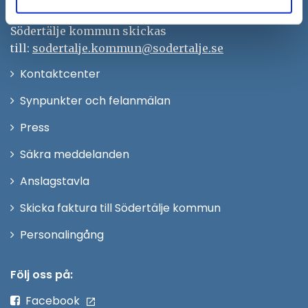
Remisser, beslut och meddelande/info till
Södertälje kommun skickas
till:
sodertalje.kommun@sodertalje.se
Öppna
Kontaktcenter
i
Synpunkter och felanmälan
nytt
Öppna
Press
fönster
i
Säkra meddelanden
nytt
Anslagstavla
fönster
Skicka faktura till Södertälje kommun
Öppna
Personalingång
i
nytt
Följ oss på:
fönster
Facebook