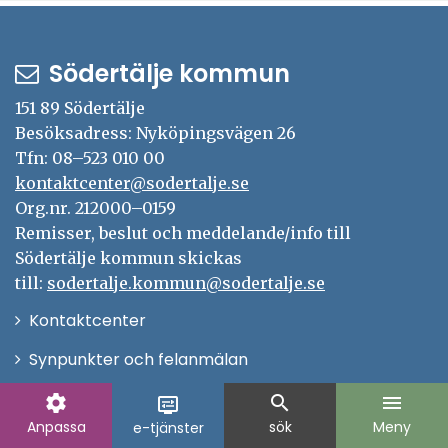
Södertälje kommun
151 89 Södertälje
Besöksadress: Nyköpingsvägen 26
Tfn: 08–523 010 00
kontaktcenter@sodertalje.se
Org.nr. 212000–0159
Remisser, beslut och meddelande/info till
Södertälje kommun skickas
till:
sodertalje.kommun@sodertalje.se
Öppna
Kontaktcenter
i
Synpunkter och felanmälan
nytt
Öppna
Press
fönster
settings
search
menu
display_settings
i
Anpassa
sök
Meny
e-tjänster
Säkra meddelanden