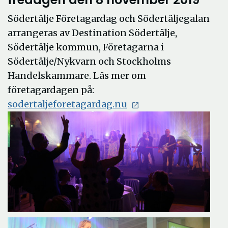
Södertälje Företagardag och Södertäljegalan
arrangeras av Destination Södertälje,
Södertälje kommun, Företagarna i
Södertälje/Nykvarn och Stockholms
Handelskammare. Läs mer om
företagardagen på:
Öppna
sodertaljeforetagardag.nu
i
nytt
fönster