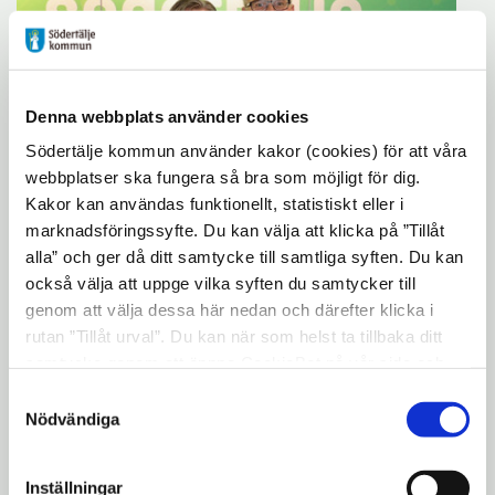
Denna webbplats använder cookies
Södertälje kommun använder kakor (cookies) för att våra
webbplatser ska fungera så bra som möjligt för dig.
Kakor kan användas funktionellt, statistiskt eller i
marknadsföringssyfte. Du kan välja att klicka på ”Tillåt
alla” och ger då ditt samtycke till samtliga syften. Du kan
Vinnare: Hans Öhlén, Mariekäll scoutkår
också välja att uppge vilka syften du samtycker till
genom att välja dessa här nedan och därefter klicka i
Prisvärd: Kultur- och fritidsnämnden,
rutan ”Tillåt urval”. Du kan när som helst ta tillbaka ditt
Södertälje Kommun
samtycke genom att öppna CookieBot på vår sida och
klicka på ”Ta tillbaka samtycke”. Genom att klicka på
Prisutdelare: Rickard Sundbom,
Samtyckesval
"Visa detaljer" kan du läsa om hur kakorna används och
Nödvändiga
stadsdirektör
hur vi och våra leverantörer inhämtar och behandlar
Beskrivning: Priset delas ut till den ledare
personuppgifter.
Inställningar