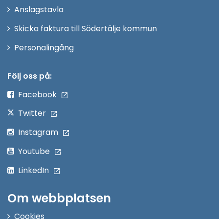
Anslagstavla
fönster
Skicka faktura till Södertälje kommun
Öppna
Personalingång
i
nytt
Följ oss på:
fönster
Facebook
Twitter
Instagram
Youtube
LinkedIn
Om webbplatsen
Cookies