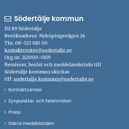
Södertälje kommun
151 89 Södertälje
Besöksadress: Nyköpingsvägen 26
Tfn: 08–523 010 00
kontaktcenter@sodertalje.se
Org.nr. 212000–0159
Remisser, beslut och meddelande/info till
Södertälje kommun skickas
till:
sodertalje.kommun@sodertalje.se
Öppna
Kontaktcenter
i
Synpunkter och felanmälan
nytt
Öppna
Press
fönster
i
Säkra meddelanden
nytt