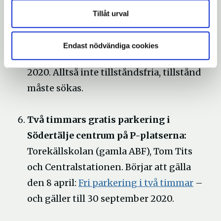
Tillåt urval
Kostnadsfri markupplåtelse för
uteservering/torghandel
. Det går att få
Endast nödvändiga cookies
avgiftsfria månader hela säsongen
2020. Alltså inte tillståndsfria, tillstånd
måste sökas.
Två timmars gratis parkering i
Södertälje centrum på P-platserna:
Torekällskolan (gamla ABF), Tom Tits
och Centralstationen. Börjar att gälla
den 8 april:
Fri parkering i två timmar
–
och gäller till 30 september 2020.