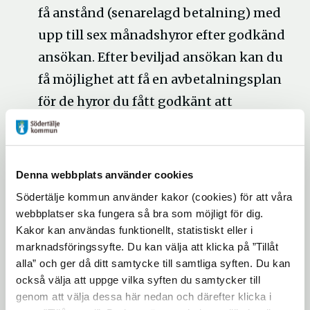
få anstånd (senarelagd betalning) med
upp till sex månadshyror efter godkänd
ansökan. Efter beviljad ansökan kan du
få möjlighet att få en avbetalningsplan
för de hyror du fått godkänt att
senarelägga betalningen för.
Avbetalningsperioden kan maximalt
komma att sträcka sig till april 2021.
Denna webbplats använder cookies
Södertälje kommun använder kakor (cookies) för att våra
Ansökan om anstånd för hyra (länk till
webbplatser ska fungera så bra som möjligt för dig.
Kakor kan användas funktionellt, statistiskt eller i
Öppna
Telge)
marknadsföringssyfte. Du kan välja att klicka på ”Tillåt
i
alla” och ger då ditt samtycke till samtliga syften. Du kan
nytt
Utbetalning från kommunen till
också välja att uppge vilka syften du samtycker till
genom att välja dessa här nedan och därefter klicka i
fönster
lokala leverantörer påskyndas
,