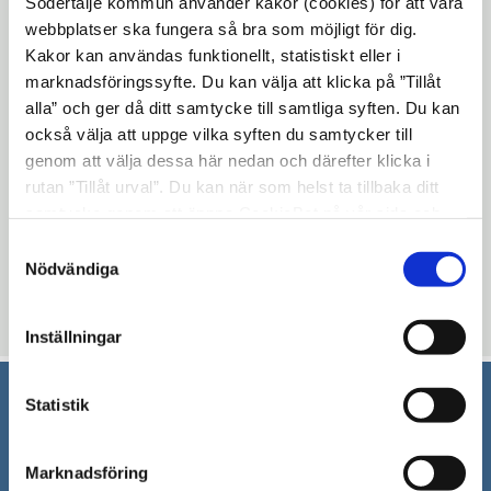
Södertälje kommun använder kakor (cookies) för att våra
webbplatser ska fungera så bra som möjligt för dig.
Kakor kan användas funktionellt, statistiskt eller i
marknadsföringssyfte. Du kan välja att klicka på ”Tillåt
alla” och ger då ditt samtycke till samtliga syften. Du kan
också välja att uppge vilka syften du samtycker till
genom att välja dessa här nedan och därefter klicka i
rutan ”Tillåt urval”. Du kan när som helst ta tillbaka ditt
samtycke genom att öppna CookieBot på vår sida och
klicka på ”Ta tillbaka samtycke”. Genom att klicka på
Samtyckesval
"Visa detaljer" kan du läsa om hur kakorna används och
Nödvändiga
hur vi och våra leverantörer inhämtar och behandlar
Uppdaterad: 2021-10-20
personuppgifter.
Inställningar
Statistik
Södertälje kommun
151 89 Södertälje
Marknadsföring