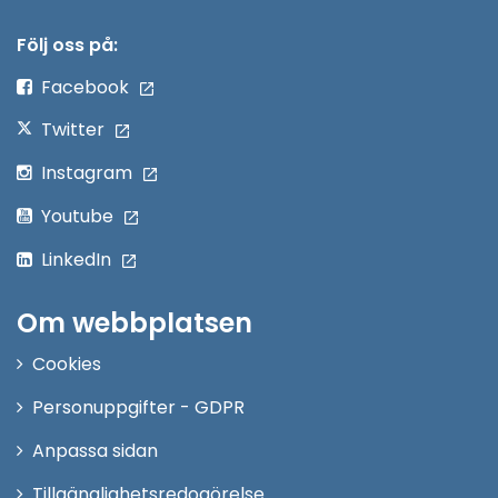
i
nytt
Följ oss på:
fönster
Facebook
Twitter
Instagram
Youtube
LinkedIn
Om webbplatsen
Cookies
Personuppgifter - GDPR
Anpassa sidan
Tillgänglighetsredogörelse