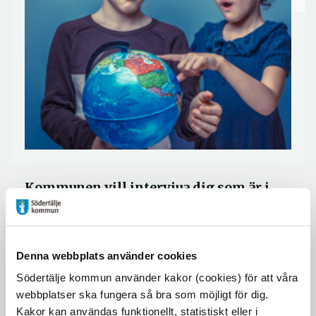
Kommunen vill intervjua dig som är i
åldern 16 till 19 år om vad du tycker och
känner om klimatfrågan. Hur kan du
minska din klimatpåverkan? Vad tycker
Denna webbplats använder cookies
du kommunen kan bli bättre på? Berätta!
Södertälje kommun använder kakor (cookies) för att våra
webbplatser ska fungera så bra som möjligt för dig.
Deltar du påverkar du kommunens
Kakor kan användas funktionellt, statistiskt eller i