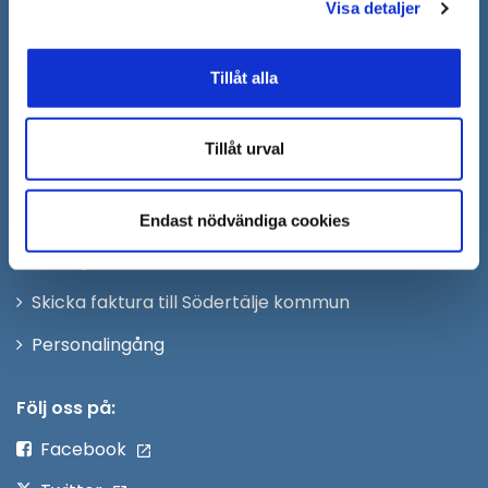
Visa detaljer
Södertälje kommun skickas
till:
sodertalje.kommun@sodertalje.se
Tillåt alla
Öppna
Kontaktcenter
i
Synpunkter och felanmälan
nytt
Tillåt urval
Öppna
Press
fönster
i
Säkra meddelanden
Endast nödvändiga cookies
nytt
Anslagstavla
fönster
Skicka faktura till Södertälje kommun
Öppna
Personalingång
i
nytt
Följ oss på:
fönster
Facebook