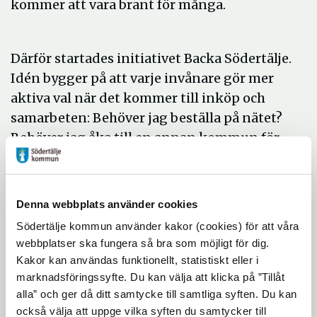
kommer att vara brant för många.
Därför startades initiativet Backa Södertälje.
Idén bygger på att varje invånare gör mer
aktiva val när det kommer till inköp och
samarbeten: Behöver jag beställa på nätet?
Behöver jag åka till en annan kommun för
att göra det där inköpet? Ska jag beställa
hem mat? Varför samarbetar jag inte med
ett lokalt företag?
Denna webbplats använder cookies
Södertälje kommun använder kakor (cookies) för att våra
webbplatser ska fungera så bra som möjligt för dig.
Om vi är fler som tänker till och tänker
Kakor kan användas funktionellt, statistiskt eller i
lokalt så är vi övertygade om att det
marknadsföringssyfte. Du kan välja att klicka på ”Tillåt
kommer att göra stor skillnad. Vi måste
alla” och ger då ditt samtycke till samtliga syften. Du kan
Backa Södertälje!
också välja att uppge vilka syften du samtycker till