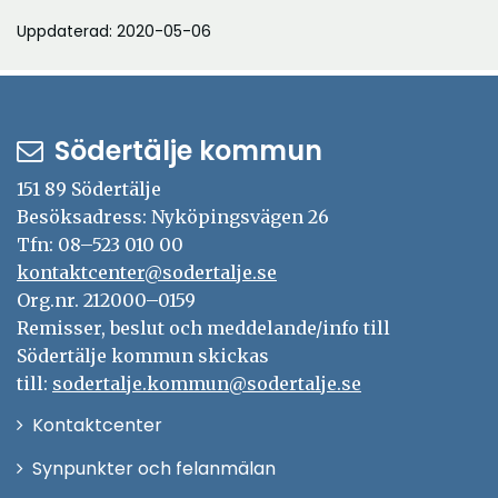
Uppdaterad: 2020-05-06
Södertälje kommun
151 89 Södertälje
Besöksadress: Nyköpingsvägen 26
Tfn: 08–523 010 00
kontaktcenter@sodertalje.se
Org.nr. 212000–0159
Remisser, beslut och meddelande/info till
Södertälje kommun skickas
till:
sodertalje.kommun@sodertalje.se
Öppna
Kontaktcenter
i
Synpunkter och felanmälan
nytt