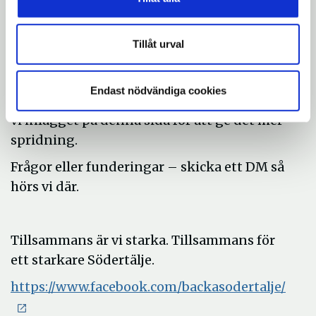
Sprid budskapet, dela sidan och vill du nå ut
Tillåt urval
med ett lokalt erbjudande eller din egen
berättelse så skriv ett inlägg och tagga
Endast nödvändiga cookies
@backasodertalje här på Facebook så delar
vi inlägget på denna sida för att ge det mer
spridning.
Frågor eller funderingar – skicka ett DM så
hörs vi där.
Tillsammans är vi starka. Tillsammans för
ett starkare Södertälje.
https://www.facebook.com/backasodertalje/