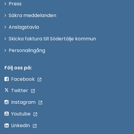
Öppna
Press
fönster
i
Säkra meddelanden
nytt
Anslagstavla
fönster
Skicka faktura till Södertälje kommun
Öppna
Personalingång
i
nytt
Följ oss på:
fönster
Facebook
Twitter
Instagram
Youtube
LinkedIn