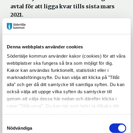
avtal för att ligga kvar tills sista mars
2021.
Det finns båtägare med avtal från den som
tidigare hade arrendeavtal med kommunen
Denna webbplats använder cookies
som inte flyttat sina båtar från gästhamnen.
Södertälje kommun använder kakor (cookies) för att våra
Deras avtal gick ut sista september. De
webbplatser ska fungera så bra som möjligt för dig.
hamnar mitt emellan avtal, vilket gör att
Kakor kan användas funktionellt, statistiskt eller i
kommunen bestämt att teckna ett
marknadsföringssyfte. Du kan välja att klicka på ”Tillåt
korttidsavtal med respektive båtägare.
alla” och ger då ditt samtycke till samtliga syften. Du kan
Avtalet gör att de kan ligga kvar till och med
också välja att uppge vilka syften du samtycker till
genom att välja dessa här nedan och därefter klicka i
sista mars 2021 med tid att leta efter ny
rutan ”Tillåt urval”. Du kan när som helst ta tillbaka ditt
hemmahamn.
samtycke genom att öppna CookieBot på vår sida och
Det som ingår i hyresavtalet för de aktuella
klicka på ”Ta tillbaka samtycke”. Genom att klicka på
Samtyckesval
"Visa detaljer" kan du läsa om hur kakorna används och
båtägarna är plats vid bryggan, tillgång till
Nödvändiga