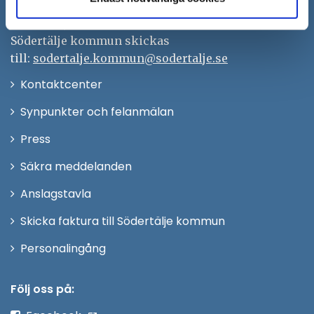
Org.nr. 212000–0159
Remisser, beslut och meddelande/info till
Södertälje kommun skickas
till:
sodertalje.kommun@sodertalje.se
Öppna
Kontaktcenter
i
Synpunkter och felanmälan
nytt
Öppna
Press
fönster
i
Säkra meddelanden
nytt
Anslagstavla
fönster
Skicka faktura till Södertälje kommun
Öppna
Personalingång
i
nytt
Följ oss på:
fönster