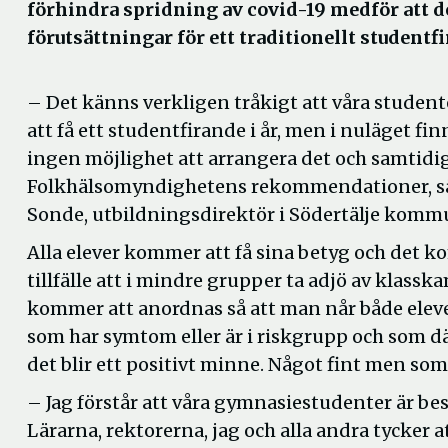
förhindra spridning av covid-19 medför att de
förutsättningar för ett traditionellt studentfi
– Det känns verkligen tråkigt att våra studen
att få ett studentfirande i år, men i nuläget fin
ingen möjlighet att arrangera det och samtidig
Folkhälsomyndighetens rekommendationer, s
Sonde, utbildningsdirektör i Södertälje komm
Alla elever kommer att få sina betyg och det k
tillfälle att i mindre grupper ta adjö av klassk
kommer att anordnas så att man når både elever
som har symtom eller är i riskgrupp och som dä
det blir ett positivt minne. Något fint men som 
– Jag förstår att våra gymnasiestudenter är bes
Lärarna, rektorerna, jag och alla andra tycker at