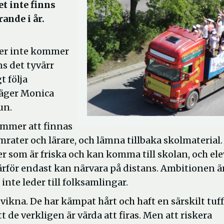
t inte finns
rande i år.
ter inte kommer
ns det tyvärr
t följa
äger Monica
un.
ommer att finnas
amrater och lärare, och lämna tillbaka skolmaterial.
 som är friska och kan komma till skolan, och ele
rför endast kan närvara på distans. Ambitionen är
inte leder till folksamlingar.
vikna. De har kämpat hårt och haft en särskilt tuff 
t de verkligen är värda att firas. Men att riskera