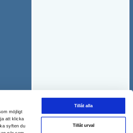
Tillåt alla
som möjligt
ja att klicka
Tillåt urval
lka syften du
 kan när som