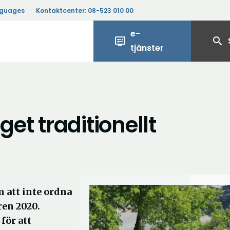
nguages
Kontaktcenter:
08-523 010 00
e-
display_settings
search
tjänster
get traditionellt
 att inte ordna
ren 2020.
ör att