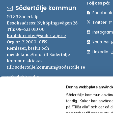
Följ oss på:
Södertälje kommun
Facebook
151 89 Södertälje
Twitter
Besöksadress: Nyköpingsvägen 26
Tfn: 08–523 010 00
Instagram
kontaktcenter@sodertalje.se
Youtube
Org.nr. 212000–0159
Remisser, beslut och
LinkedIn
meddelande/info till Södertälje
kommun skickas
till:
sodertalje.kommun@sodertalje.se
Öppna
Kontaktcenter
i
Synpunkter och felanmälan
Denna webbplats använde
nytt
Södertälje kommun använde
Öppna
Press
fönster
för dig. Kakor kan användas
i
Säkra meddelanden
på ”Tillåt alla” och ger då
nytt
samtycker till genom att vä