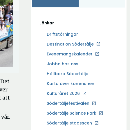
Länkar
Driftstörningar
Ö
Destination Södertälje
p
Evenemangskalender
p
Ö
Jobba hos oss
n
p
a
Hållbara Södertälje
p
i
 Det
Karta över kommunen
n
n
ver
a
Kulturåret 2026
y
 att
i
t
Södertäljefestivalen
n
t
Ö
Södertälje Science Park
y
vår.
f
p
t
Södertälje stadsscen
ö
p
t