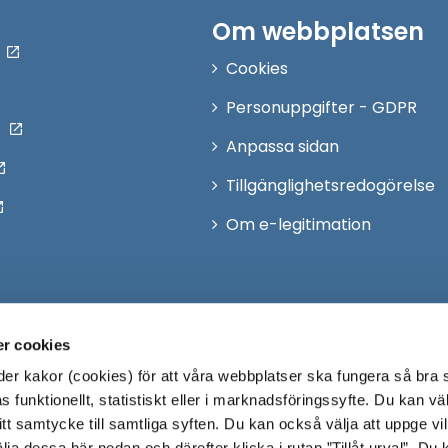
Om webbplatsen
Cookies
Personuppgifter - GDPR
Anpassa sidan
Tillgänglighetsredogörelse
Om e-legitimation
r cookies
r kakor (cookies) för att våra webbplatser ska fungera så bra 
 funktionellt, statistiskt eller i marknadsföringssyfte. Du kan väl
 ditt samtycke till samtliga syften. Du kan också välja att uppge vi
lja dessa här nedan och därefter klicka i rutan ”Tillåt urval”. Du