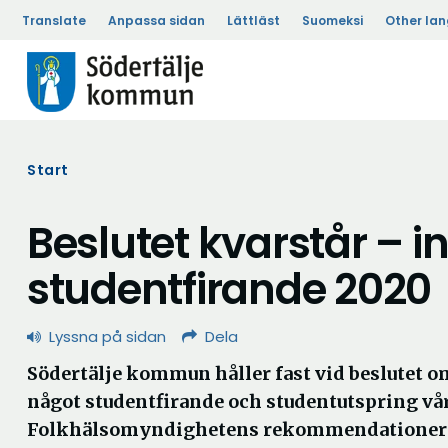
Translate
Anpassa sidan
Lättläst
Suomeksi
Other la
Start
Beslutet kvarstår – in
studentfirande 2020
Lyssna på sidan
Dela
Södertälje kommun håller fast vid beslutet om
något studentfirande och studentutspring vå
Folkhälsomyndighetens rekommendationer f