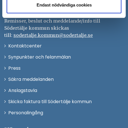
Endast nödvändiga cookies
kontaktcenter@sodertalje.se
Org.nr. 212000–0159
Remisser, beslut och meddelande/info till
Södertälje kommun skickas
till:
sodertalje.kommun@sodertalje.se
Öppna
Kontaktcenter
i
Synpunkter och felanmälan
nytt
Öppna
Press
fönster
i
Säkra meddelanden
nytt
Anslagstavla
fönster
Skicka faktura till Södertälje kommun
Öppna
Personalingång
i