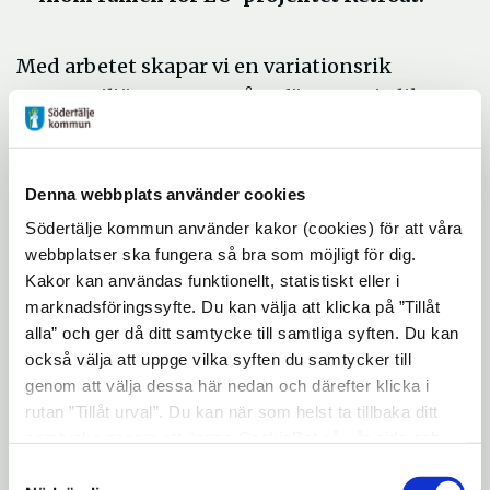
Med arbetet skapar vi en variationsrik
vattenmiljö genom att återföra sten i olika
storlekar och mer död ved. Vattnet syresätts
och stannar även lite längre i ån innan det
når havet. Allt detta är viktigt för den
Denna webbplats använder cookies
biologiska mångfalden.
Södertälje kommun använder kakor (cookies) för att våra
webbplatser ska fungera så bra som möjligt för dig.
Arbetet kommer att utföras från gång-
och
Kakor kan användas funktionellt, statistiskt eller i
cykelvägen med hjälp av lastbilar med kran.
marknadsföringssyfte. Du kan välja att klicka på ”Tillåt
Lite grenar kommer att tas bort för att
alla” och ger då ditt samtycke till samtliga syften. Du kan
kranen ska komma fram och vissa träd
också välja att uppge vilka syften du samtycker till
kommer att fällas för att tillföra mer död
genom att välja dessa här nedan och därefter klicka i
ved. Med projektet så bidrar vi till att nå
rutan ”Tillåt urval”. Du kan när som helst ta tillbaka ditt
samtycke genom att öppna CookieBot på vår sida och
flera av våra 16 miljökvalitetsmål där den
klicka på ”Ta tillbaka samtycke”. Genom att klicka på
Samtyckesval
främsta är ”levande sjöar och vattendrag”.