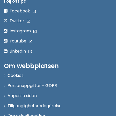
nytt
Följ oss på:
fönster
Facebook
Twitter
Instagram
Youtube
LinkedIn
Om webbplatsen
Cookies
Personuppgifter - GDPR
Anpassa sidan
Tillgänglighetsredogörelse
Om e-legitimation