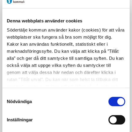
pressträff i stadshuset. Syftet var att
presentera sitt förslag till budget för
2021–2023.
Denna webbplats använder cookies
Södertälje kommun använder kakor (cookies) för att våra
webbplatser ska fungera så bra som möjligt för dig.
I morgon, fredag den 30 oktober, behandlas
Kakor kan användas funktionellt, statistiskt eller i
frågan om budgeten på kommunstyrelsen.
marknadsföringssyfte. Du kan välja att klicka på ”Tillåt
Oppositionspartierna kan lämna egna
alla” och ger då ditt samtycke till samtliga syften. Du kan
förslag till mål och budget.
också välja att uppge vilka syften du samtycker till
genom att välja dessa här nedan och därefter klicka i
I kommunfullmäktige den 30 november
rutan ”Tillåt urval”. Du kan när som helst ta tillbaka ditt
beslutas kommande mål och budget för
samtycke genom att öppna CookieBot på vår sida och
2021–2023.
klicka på ”Ta tillbaka samtycke”. Genom att klicka på
Samtyckesval
"Visa detaljer" kan du läsa om hur kakorna används och
Nödvändiga
I och med att budgeten ska beslutas
hur vi och våra leverantörer inhämtar och behandlar
kommer
handlingar att läggas på vår
personuppgifter.
Öppna
webbplats
.
Inställningar
i