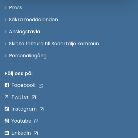
nytt
Öppna
Press
fönster
i
Säkra meddelanden
nytt
Anslagstavla
fönster
Skicka faktura till Södertälje kommun
Öppna
Personalingång
i
nytt
Följ oss på:
fönster
Facebook
Twitter
Instagram
Youtube
LinkedIn