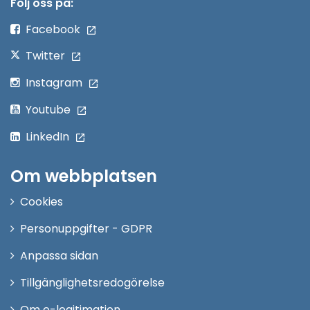
nytt
Följ oss på:
fönster
Facebook
Twitter
Instagram
Youtube
LinkedIn
Om webbplatsen
Cookies
Personuppgifter - GDPR
Anpassa sidan
Tillgänglighetsredogörelse
Om e-legitimation