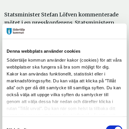
Statsminister Stefan Löfven kommenterade
mötet i en presskonferens. Statsministern
sa bland annat att sammarbetet på EU-nivå
ger möjlighet att samordna åtgärder och
insatser. Vid mötet talade man bland annat
Denna webbplats använder cookies
om att säkerställa att et finns tillräcklig
Södertälje kommun använder kakor (cookies) för att våra
medicinsk utrustning, hur de ekonomiska
webbplatser ska fungera så bra som möjligt för dig.
konekvenserna kan begränsas och uppdrog
Kakor kan användas funktionellt, statistiskt eller i
hälso- och inrikesministrarna att
marknadsföringssyfte. Du kan välja att klicka på ”Tillåt
fortsättninsvis ha daglig kontakt för att
alla” och ger då ditt samtycke till samtliga syften. Du kan
stämma av arbetet.
också välja att uppge vilka syften du samtycker till
genom att välja dessa här nedan och därefter klicka i
Om du vill se presskonferensen i efterhand
rutan ”Tillåt urval”. Du kan när som helst ta tillbaka ditt
hittar du den här:
samtycke genom att öppna CookieBot på vår sida och
klicka på ”Ta tillbaka samtycke”. Genom att klicka på
Samtyckesval
Presskonferens - Statsministern