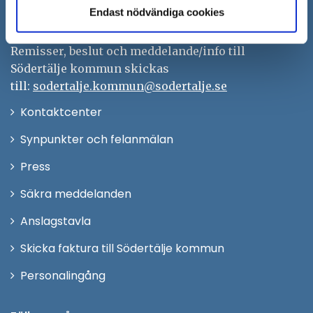
Endast nödvändiga cookies
kontaktcenter@sodertalje.se
Org.nr. 212000–0159
Remisser, beslut och meddelande/info till
Södertälje kommun skickas
till:
sodertalje.kommun@sodertalje.se
Öppna
Kontaktcenter
i
Synpunkter och felanmälan
nytt
Öppna
Press
fönster
i
Säkra meddelanden
nytt
Anslagstavla
fönster
Skicka faktura till Södertälje kommun
Öppna
Personalingång
i