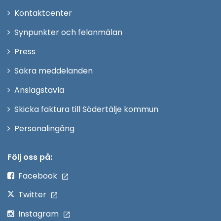
Öppna
Kontaktcenter
i
Synpunkter och felanmälan
nytt
Öppna
Press
fönster
i
Säkra meddelanden
nytt
Anslagstavla
fönster
Skicka faktura till Södertälje kommun
Öppna
Personalingång
i
nytt
Följ oss på:
fönster
Facebook
Twitter
Instagram