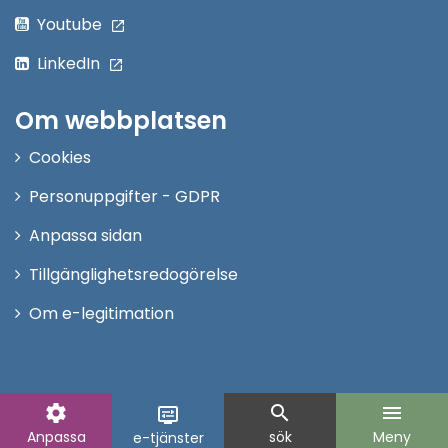
Youtube
LinkedIn
Om webbplatsen
Cookies
Personuppgifter - GDPR
Anpassa sidan
Tillgänglighetsredogörelse
Om e-legitimation
settings
search
menu
display_settings
Anpassa
sök
Meny
e-tjänster