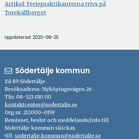
Artikel: Feriepraktikanterna trivs på
Torekällberget
Uppdaterad: 2020-08-25
Södertälje kommun
151 89 Södertälje
Besöksadress: Nyköpingsvägen 26
Tfn: 08–523 010 00
kontaktcenter@sodertalje.se
Org.nr. 212000–0159
Remisser, beslut och meddelande/info till
Södertälje kommun skickas
till:
sodertalje.kommun@sodertalje.se