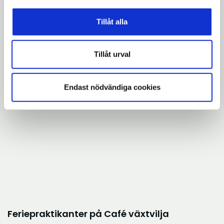
Tillåt alla
Tillåt urval
Feriepraktikanter på Södertälje ridklubb
Endast nödvändiga cookies
Feriepraktikanter på Café växtvilja