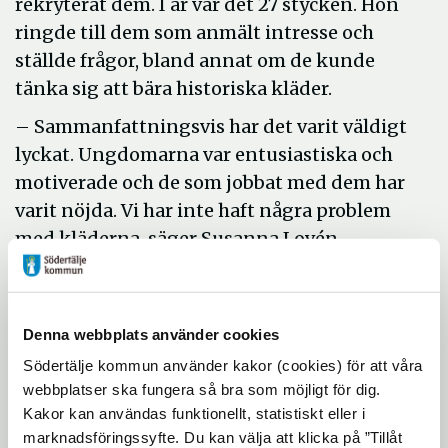
rekryterat dem. I år var det 27 stycken. Hon
ringde till dem som anmält intresse och
ställde frågor, bland annat om de kunde
tänka sig att bära historiska kläder.
– Sammanfattningsvis har det varit väldigt
lyckat. Ungdomarna var entusiastiska och
motiverade och de som jobbat med dem har
varit nöjda. Vi har inte haft några problem
med kläderna, säger Susanna Lovén.
Från Torekällbergets sida har man varit
väldigt mån om att förbereda ungdomarna
inför arbetet:
Denna webbplats använder cookies
Södertälje kommun använder kakor (cookies) för att våra
– Alla fick ett välkomstbrev så snart vi
webbplatser ska fungera så bra som möjligt för dig.
Kakor kan användas funktionellt, statistiskt eller i
visste att de skulle komma till oss. Sen höll
marknadsföringssyfte. Du kan välja att klicka på ”Tillåt
vi en halvdags introduktion före sommaren.