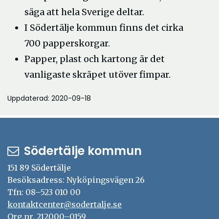
säga att hela Sverige deltar.
I Södertälje kommun finns det cirka
700 papperskorgar.
Papper, plast och kartong är det
vanligaste skräpet utöver fimpar.
Uppdaterad: 2020-09-18
Södertälje kommun
151 89 Södertälje
Besöksadress: Nyköpingsvägen 26
Tfn: 08–523 010 00
kontaktcenter@sodertalje.se
Org.nr. 212000–0159