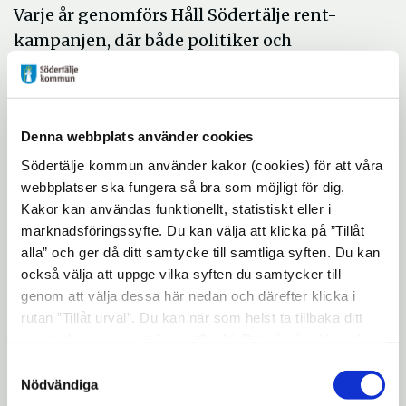
Varje år genomförs Håll Södertälje rent-
kampanjen, där både politiker och
skolklasser plockar skräp för att sätta ljuset
på vikten av att hålla rent i staden.
Fokus i årets kampanj är att få bort
Denna webbplats använder cookies
fimparna från stadens gator. Fimpar på
Södertälje kommun använder kakor (cookies) för att våra
marken slinker lätt ner i dagvattenbrunnar
webbplatser ska fungera så bra som möjligt för dig.
och vidare ut i havet. Fimparna, som
Kakor kan användas funktionellt, statistiskt eller i
innehåller en slags plast, är farliga för
marknadsföringssyfte. Du kan välja att klicka på ”Tillåt
naturen och bryts heller aldrig ner. Fimpar
alla” och ger då ditt samtycke till samtliga syften. Du kan
också välja att uppge vilka syften du samtycker till
innehåller bland annat kadmium som också
genom att välja dessa här nedan och därefter klicka i
finns i batterier.
rutan ”Tillåt urval”. Du kan när som helst ta tillbaka ditt
För att få till en förändring måste vi börja
samtycke genom att öppna CookieBot på vår sida och
med vårt beteende - att helt enkelt inte
klicka på ”Ta tillbaka samtycke”. Genom att klicka på
Samtyckesval
"Visa detaljer" kan du läsa om hur kakorna används och
Nödvändiga
skräpa ner.
hur vi och våra leverantörer inhämtar och behandlar