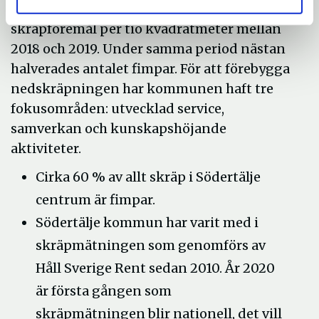
Södertälje gick från elva till sex
skräpföremål per tio kvadratmeter mellan
2018 och 2019. Under samma period nästan
halverades antalet fimpar. För att förebygga
nedskräpningen har kommunen haft tre
fokusområden: utvecklad service,
samverkan och kunskapshöjande
aktiviteter.
Cirka 60 % av allt skräp i Södertälje
centrum är fimpar.
Södertälje kommun har varit med i
skräpmätningen som genomförs av
Håll Sverige Rent sedan 2010. År 2020
är första gången som
skräpmätningen blir nationell, det vill