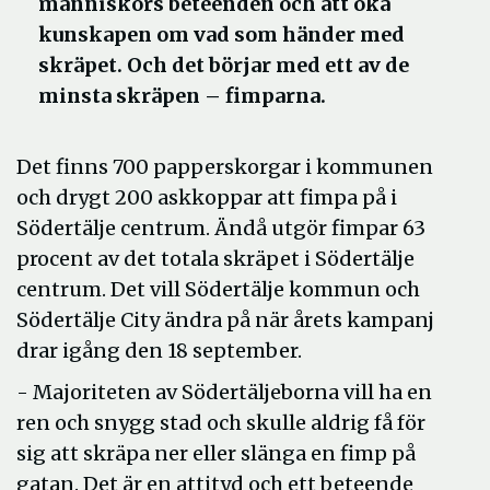
människors beteenden och att öka
kunskapen om vad som händer med
skräpet. Och det börjar med ett av de
minsta skräpen – fimparna.
Det finns 700 papperskorgar i kommunen
och drygt 200 askkoppar att fimpa på i
Södertälje centrum. Ändå utgör fimpar 63
procent av det totala skräpet i Södertälje
centrum. Det vill Södertälje kommun och
Södertälje City ändra på när årets kampanj
drar igång den 18 september.
- Majoriteten av Södertäljeborna vill ha en
ren och snygg stad och skulle aldrig få för
sig att skräpa ner eller slänga en fimp på
gatan. Det är en attityd och ett beteende