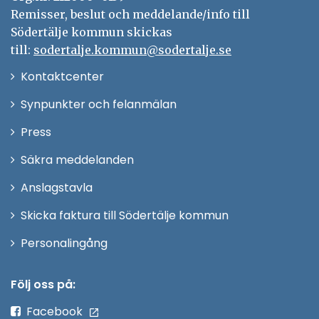
Remisser, beslut och meddelande/info till
Södertälje kommun skickas
till:
sodertalje.kommun@sodertalje.se
Öppna
Kontaktcenter
i
Synpunkter och felanmälan
nytt
Öppna
Press
fönster
i
Säkra meddelanden
nytt
Anslagstavla
fönster
Skicka faktura till Södertälje kommun
Öppna
Personalingång
i
nytt
Följ oss på:
fönster
Facebook