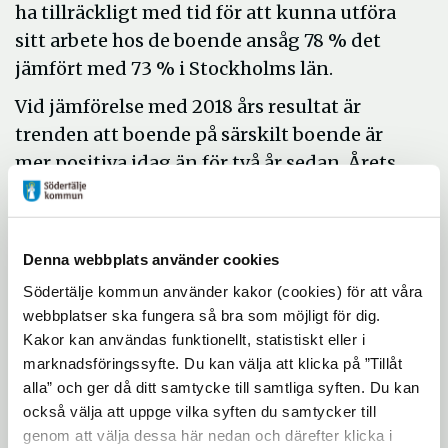
ha tillräckligt med tid för att kunna utföra
sitt arbete hos de boende ansåg 78 % det
jämfört med 73 % i Stockholms län.
Vid jämförelse med 2018 års resultat är
trenden att boende på särskilt boende är
mer positiva idag än för två år sedan. Årets
brukarundersökning visar att det
långsiktiga arbetet börjat ge resultat även
om mycket arbete återstår.
Denna webbplats använder cookies
Frågor 2020 med förbättringar
Södertälje kommun använder kakor (cookies) för att våra
från mätningen 2018
webbplatser ska fungera så bra som möjligt för dig.
Kakor kan användas funktionellt, statistiskt eller i
Upplever du att måltiderna på ditt
marknadsföringssyfte. Du kan välja att klicka på ”Tillåt
alla” och ger då ditt samtycke till samtliga syften. Du kan
äldreboende är en trevlig stund på
också välja att uppge vilka syften du samtycker till
dagen? 68 (63) (Svarsalternativet Ja,
genom att välja dessa här nedan och därefter klicka i