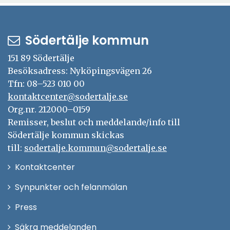
Södertälje kommun
151 89 Södertälje
Besöksadress: Nyköpingsvägen 26
Tfn: 08–523 010 00
kontaktcenter@sodertalje.se
Org.nr. 212000–0159
Remisser, beslut och meddelande/info till
Södertälje kommun skickas
till:
sodertalje.kommun@sodertalje.se
Öppna
Kontaktcenter
i
Synpunkter och felanmälan
nytt
Öppna
Press
fönster
i
Säkra meddelanden