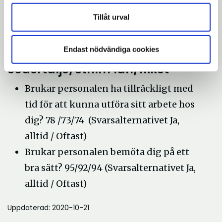
alltid / Oftast)
Tillåt urval
Endast nödvändiga cookies
Frågor med referensvärden
Södertälje/Sthlm län/Riket
Brukar personalen ha tillräckligt med
tid för att kunna utföra sitt arbete hos
dig? 78 /73/74 (Svarsalternativet Ja,
alltid / Oftast)
Brukar personalen bemöta dig på ett
bra sätt? 95/92/94 (Svarsalternativet Ja,
alltid / Oftast)
Uppdaterad: 2020-10-21