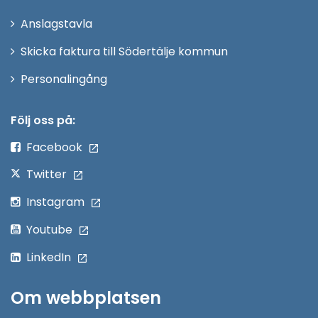
nytt
Anslagstavla
fönster
Skicka faktura till Södertälje kommun
Öppna
Personalingång
i
nytt
Följ oss på:
fönster
Facebook
Twitter
Instagram
Youtube
LinkedIn
Om webbplatsen