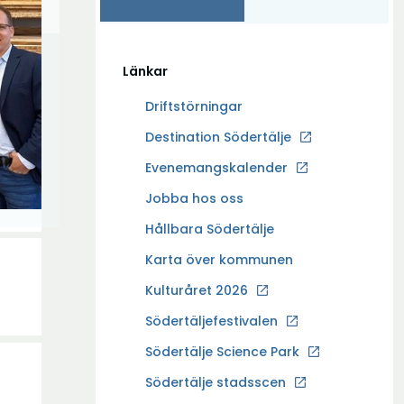
Länkar
Driftstörningar
Ö
Destination Södertälje
p
Evenemangskalender
p
Ö
Jobba hos oss
n
p
a
Hållbara Södertälje
p
i
Karta över kommunen
n
n
a
Kulturåret 2026
y
i
t
Södertäljefestivalen
n
t
Ö
Södertälje Science Park
y
f
p
t
Södertälje stadsscen
ö
p
t