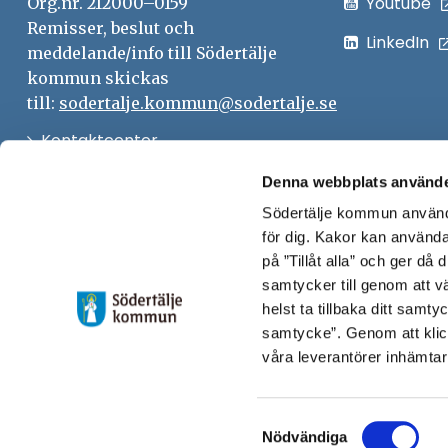
Youtube
Org.nr. 212000–0159
n
Remisser, beslut och
LinkedIn
s
meddelande/info till Södertälje
t
kommun skickas
e
till:
sodertalje.kommun@sodertalje.se
r
Öppna
Kontaktcenter
i
Synpunkter och felanmälan
Denna webbplats använde
nytt
Södertälje kommun använde
Öppna
Press
fönster
för dig. Kakor kan användas
i
Säkra meddelanden
på ”Tillåt alla” och ger då
nytt
samtycker till genom att vä
Anslagstavla
fönster
helst ta tillbaka ditt samt
Skicka faktura till Södertälje
samtycke”. Genom att klic
våra leverantörer inhämtar
kommun
Öppna
Personalingång
Samtyckesval
i
Nödvändiga