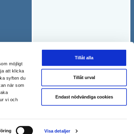
Tillåt alla
som möjligt
ja att klicka
Tillåt urval
lka syften du
 kan när som
baka
Endast nödvändiga cookies
ur vi och
öring
Visa detaljer