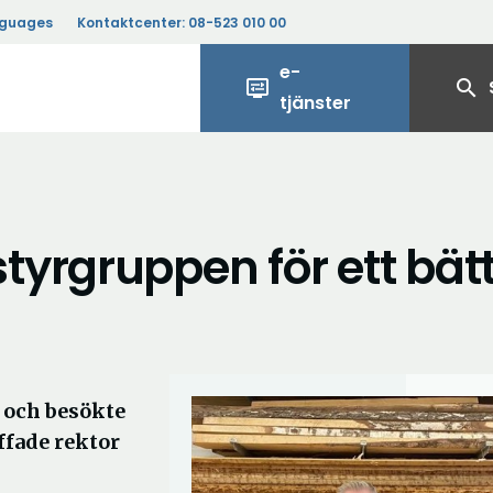
nguages
Kontaktcenter:
08-523 010 00
e-
display_settings
search
tjänster
yrgruppen för ett bät
r och besökte
ffade rektor