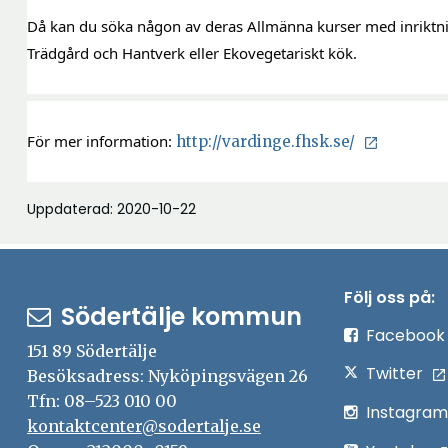
Då kan du söka någon av deras Allmänna kurser med inriktnin
Trädgård och Hantverk eller Ekovegetariskt kök.
För mer information: 
Ö
http://vardinge.fhsk.se/
p
p
Uppdaterad: 2020-10-22
n
a 
i 
Följ oss på:
n
Södertälje kommun
y
Facebook
151 89 Södertälje
t
Twitter
Besöksadress: Nyköpingsvägen 26
t 
Tfn: 08–523 010 00
f
Instagram
kontaktcenter@sodertalje.se
ö