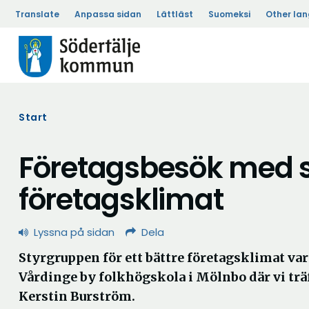
Translate
Anpassa sidan
Lättläst
Suomeksi
Other la
Start
Företagsbesök med st
företagsklimat
Lyssna på sidan
Dela
Styrgruppen för ett bättre företagsklimat va
Vårdinge by folkhögskola i Mölnbo där vi trä
Kerstin Burström.