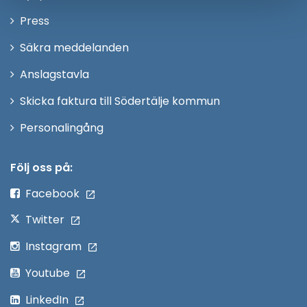
nytt
Öppna
Press
fönster
i
Säkra meddelanden
nytt
Anslagstavla
fönster
Skicka faktura till Södertälje kommun
Öppna
Personalingång
i
nytt
Följ oss på:
fönster
Facebook
Twitter
Instagram
Youtube
LinkedIn