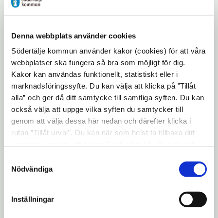
kommunen. Alla aktörer arbetar
gemensamt mot samma mål med tydlig
Denna webbplats använder cookies
rollfördelning och långsiktighet för att
skapa goda förutsättningar för ett tryggare
Södertälje kommun använder kakor (cookies) för att våra
webbplatser ska fungera så bra som möjligt för dig.
samhälle och minskad brottslighet.
Kakor kan användas funktionellt, statistiskt eller i
marknadsföringssyfte. Du kan välja att klicka på ”Tillåt
Lyssna till Magnus Köhler, Operativ
alla” och ger då ditt samtycke till samtliga syften. Du kan
koordinator för Södertälje lokalpoliskontor,
också välja att uppge vilka syften du samtycker till
och Anna Flink, Säkerhetschef Södertälje
genom att välja dessa här nedan och därefter klicka i
Kommunkoncern, som pratar om hot,
rutan ”Tillåt urval”. Du kan när som helst ta tillbaka ditt
samtycke genom att öppna CookieBot på vår sida och
gemensam bild av trygghetsfrågor för
klicka på ”Ta tillbaka samtycke”. Genom att klicka på
Samtyckesval
Södertäljes företagare samt vikten av
"Visa detaljer" kan du läsa om hur kakorna används och
Nödvändiga
samverkan mellan polis och kommun
hur vi och våra leverantörer inhämtar och behandlar
kopplat till tillsyn av näringsverksamhet.
personuppgifter.
Inställningar
Klicka här för att komma till