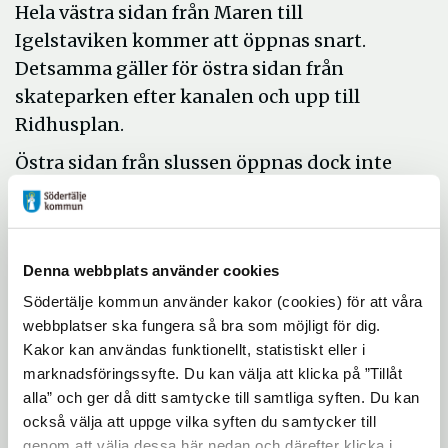
Hela västra sidan från Maren till
Igelstaviken kommer att öppnas snart.
Detsamma gäller för östra sidan från
skateparken efter kanalen och upp till
Ridhusplan.
Östra sidan från slussen öppnas dock inte
efter kanalkanten på grund av att
krönbalken vid kajkanten inte är komplett
än. I dagsläget står det bara en spontlinje
Denna webbplats använder cookies
där. Däremot öppnas hela det parallella
stråket via Kusens backe och upp mot
Södertälje kommun använder kakor (cookies) för att våra
webbplatser ska fungera så bra som möjligt för dig.
sjukhuset.
Kakor kan användas funktionellt, statistiskt eller i
Västra sidan norrut, från kanalkontoret och
marknadsföringssyfte. Du kan välja att klicka på ”Tillåt
fram till Mälarbron fortsätter att vara
alla” och ger då ditt samtycke till samtliga syften. Du kan
också välja att uppge vilka syften du samtycker till
avstängd, men det beror på de
genom att välja dessa här nedan och därefter klicka i