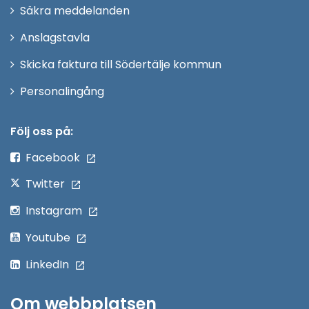
i
Säkra meddelanden
nytt
Anslagstavla
fönster
Skicka faktura till Södertälje kommun
Öppna
Personalingång
i
nytt
Följ oss på:
fönster
Facebook
Twitter
Instagram
Youtube
LinkedIn
Om webbplatsen