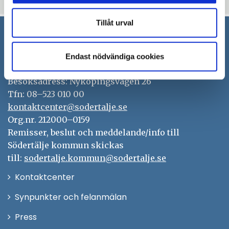
Tillåt urval
Södertälje kommun
Endast nödvändiga cookies
151 89 Södertälje
Besöksadress: Nyköpingsvägen 26
Tfn: 08–523 010 00
kontaktcenter@sodertalje.se
Org.nr. 212000–0159
Remisser, beslut och meddelande/info till
Södertälje kommun skickas
till:
sodertalje.kommun@sodertalje.se
Öppna
Kontaktcenter
i
Synpunkter och felanmälan
nytt
Öppna
Press
fönster