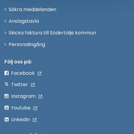
i
Säkra meddelanden
nytt
Anslagstavla
fönster
Skicka faktura till Södertälje kommun
Öppna
Personalingång
i
nytt
Följ oss på:
fönster
Facebook
Twitter
Instagram
Youtube
LinkedIn