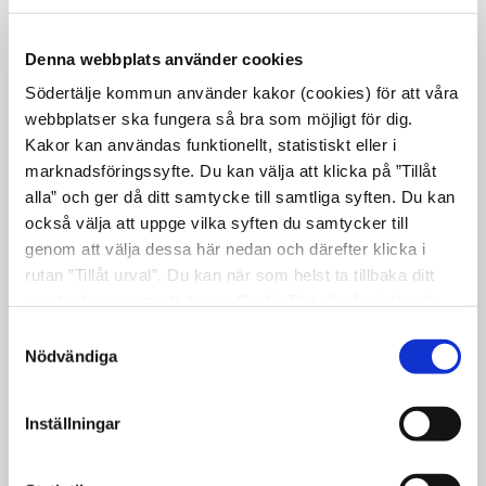
Som du kanske sett har vi gjort en rad
Denna webbplats använder cookies
nyhetsbrev som samlar vad kommunens
verksamheter gör för att hantera
Södertälje kommun använder kakor (cookies) för att våra
webbplatser ska fungera så bra som möjligt för dig.
coronaviruset och sjukdomen covid-19. Vi
Kakor kan användas funktionellt, statistiskt eller i
har nu gjort om nyhetsbrevet i ett mer
marknadsföringssyfte. Du kan välja att klicka på ”Tillåt
attraktivt och tillgängligt format som
alla” och ger då ditt samtycke till samtliga syften. Du kan
skickas direkt till din e-postadress. Allt du
också välja att uppge vilka syften du samtycker till
behöver göra är att registerna din e-
genom att välja dessa här nedan och därefter klicka i
postadress för att prenumerera på
rutan ”Tillåt urval”. Du kan när som helst ta tillbaka ditt
samtycke genom att öppna CookieBot på vår sida och
nyhetsbrevet.
klicka på ”Ta tillbaka samtycke”. Genom att klicka på
Samtyckesval
När du registrerar dig får du ett mejl till din
"Visa detaljer" kan du läsa om hur kakorna används och
Nödvändiga
e-post där du går in och bekräftar din
hur vi och våra leverantörer inhämtar och behandlar
personuppgifter.
prenumeration.
Inställningar
Öppn
Registrera dig här för att få nyhetsbrevet.
i