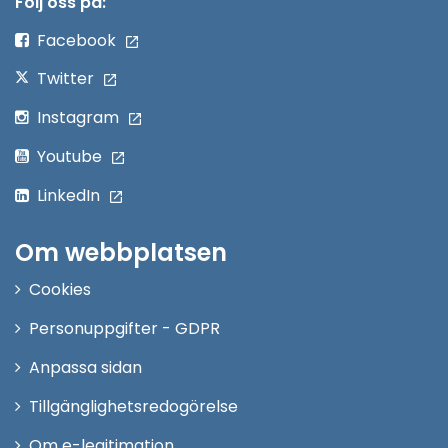
Följ oss på:
fönster
Facebook
Twitter
Instagram
Youtube
LinkedIn
Om webbplatsen
Cookies
Personuppgifter - GDPR
Anpassa sidan
Tillgänglighetsredogörelse
Om e-legitimation