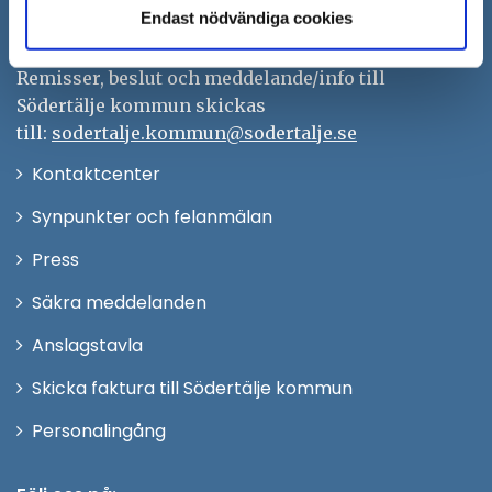
Endast nödvändiga cookies
kontaktcenter@sodertalje.se
Org.nr. 212000–0159
Remisser, beslut och meddelande/info till
Södertälje kommun skickas
till:
sodertalje.kommun@sodertalje.se
Öppna
Kontaktcenter
i
Synpunkter och felanmälan
nytt
Öppna
Press
fönster
i
Säkra meddelanden
nytt
Anslagstavla
fönster
Skicka faktura till Södertälje kommun
Öppna
Personalingång
i
nytt