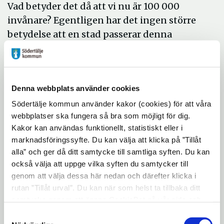
Vad betyder det då att vi nu är 100 000
invånare? Egentligen har det ingen större
betydelse att en stad passerar denna
invånargräns. Men vi har nu hamnat i den
”exklusiva klubben” av kommuner som har
passerat gränsen.
Denna webbplats använder cookies
- Det känns väldigt roligt att Södertälje nu
Södertälje kommun använder kakor (cookies) för att våra
blir en av 19 kommuner som har mer än 100
webbplatser ska fungera så bra som möjligt för dig.
000 invånare. Självklart är det här ett
Kakor kan användas funktionellt, statistiskt eller i
tillfälle att fira, men under rådande
marknadsföringssyfte. Du kan välja att klicka på ”Tillåt
omständigheter får vi lov att vänta. Någon
alla” och ger då ditt samtycke till samtliga syften. Du kan
också välja att uppge vilka syften du samtycker till
gång på andra sidan årsskiftet ska vi
genom att välja dessa här nedan och därefter klicka i
uppmärksamma både den här milstolpen
rutan ”Tillåt urval”. Du kan när som helst ta tillbaka ditt
och fira kommunens hundratusende
samtycke genom att öppna CookieBot på vår sida och
invånare lite extra, säger Boel Godner (S),
klicka på ”Ta tillbaka samtycke”. Genom att klicka på
Samtyckesval
kommunstyrelsens ordförande.
"Visa detaljer" kan du läsa om hur kakorna används och