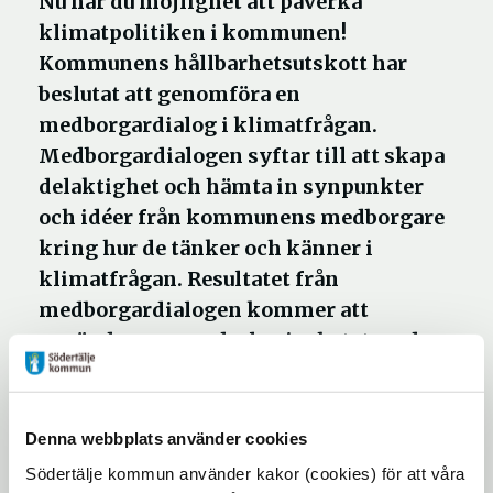
Nu har du möjlighet att påverka
klimatpolitiken i kommunen!
Kommunens hållbarhetsutskott har
beslutat att genomföra en
medborgardialog i klimatfrågan.
Medborgardialogen syftar till att skapa
delaktighet och hämta in synpunkter
och idéer från kommunens medborgare
kring hur de tänker och känner i
klimatfrågan. Resultatet från
medborgardialogen kommer att
användas som underlag i arbetet med
revidering av kommunens miljö- och
klimatprogram. Ett nytt miljö- och
klimatprogram ska tas fram för
Denna webbplats använder cookies
perioden 2022–2026.
Södertälje kommun använder kakor (cookies) för att våra