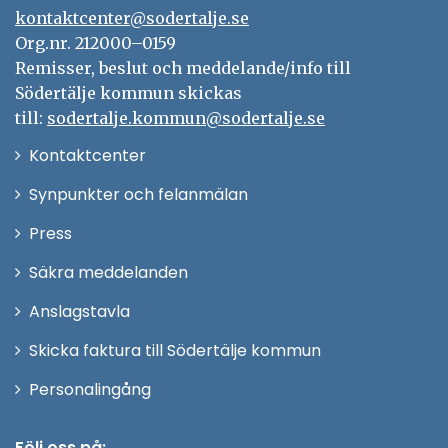
kontaktcenter@sodertalje.se
Org.nr. 212000–0159
Remisser, beslut och meddelande/info till
Södertälje kommun skickas
till:
sodertalje.kommun@sodertalje.se
Öppna
Kontaktcenter
i
Synpunkter och felanmälan
nytt
Öppna
Press
fönster
i
Säkra meddelanden
nytt
Anslagstavla
fönster
Skicka faktura till Södertälje kommun
Öppna
Personalingång
i
nytt
Följ oss på: