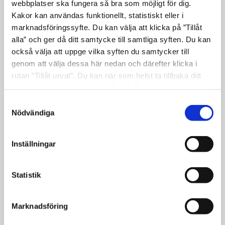
webbplatser ska fungera så bra som möjligt för dig.
Kakor kan användas funktionellt, statistiskt eller i
Medborgardialogen ska genomföras med en
marknadsföringssyfte. Du kan välja att klicka på ”Tillåt
kombination av webbenkät, webbpanel och
alla” och ger då ditt samtycke till samtliga syften. Du kan
djupintervjuer i perioden mellan vecka 48
också välja att uppge vilka syften du samtycker till
och 51. Djupintervjuer kommer att
genom att välja dessa här nedan och därefter klicka i
genomföras både med enskilda medborgare
rutan ”Tillåt urval”. Du kan när som helst ta tillbaka ditt
samtycke genom att öppna CookieBot på vår sida och
och med representanter för lokala
klicka på ”Ta tillbaka samtycke”. Genom att klicka på
intresseorganisationer. Det färdiga
Samtyckesval
"Visa detaljer" kan du läsa om hur kakorna används och
Nödvändiga
resultatet från medborgardialogen kommer
hur vi och våra leverantörer inhämtar och behandlar
att presenteras i kommunens kanaler i
personuppgifter.
Inställningar
början av nästa år.
Jag hoppas att så många medborgare
Statistik
som möjligt tar chansen att påverka
genom att svara på webb-enkäten. Vad
Marknadsföring
är viktigt för just dig när det gäller