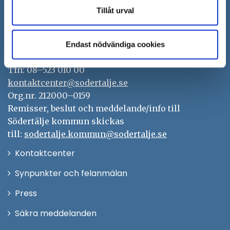
Tillåt urval
Södertälje kommun
151 89 Södertälje
Endast nödvändiga cookies
Besöksadress: Nyköpingsvägen 26
Tfn: 08–523 010 00
kontaktcenter@sodertalje.se
Org.nr. 212000–0159
Remisser, beslut och meddelande/info till
Södertälje kommun skickas
till:
sodertalje.kommun@sodertalje.se
Öppna
Kontaktcenter
i
Synpunkter och felanmälan
nytt
Öppna
Press
fönster
i
Säkra meddelanden
nytt