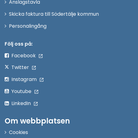
Anslagstavla
fönster
Skicka faktura till Södertälje kommun
Öppna
Personalingång
i
nytt
Följ oss på:
fönster
Facebook
Twitter
Instagram
Youtube
LinkedIn
Om webbplatsen
Cookies