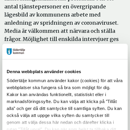
antal tjänstepersoner en övergripande
lägesbild av kommunens arbete med
anledning av spridningen av coronaviruset.
Media är välkommen att närvara och ställa
frågor. Möjlighet till enskilda intervjuer ges
också, efter pressträffen.
• Tid: 27 maj, 2020, klockan 11.00.
Pressträffen pågår i cirka 30 minuter.
Denna webbplats använder cookies
• Plats: Bakre foajén på entréplan,
Södertälje kommun använder kakor (cookies) för att våra
Stadshuset, Nyköpingsvägen 26
webbplatser ska fungera så bra som möjligt för dig.
• Deltagande: krisledningsnämndens
Kakor kan användas funktionellt, statistiskt eller i
presidium; Boel Godner (S), Tage
marknadsföringssyfte. Du kan välja att klicka på ”Tillåt
Gripenstam (C), Alexander Rosenberg (M)
alla” och ger då ditt samtycke till samtliga syften. Du kan
samt ett antal tjänstepersoner.
också välja att uppge vilka syften du samtycker till
genom att välja dessa här nedan och därefter klicka i
Pressträffen kommer att sändas live, via
rutan ”Tillåt urval”. Du kan när som helst ta tillbaka ditt