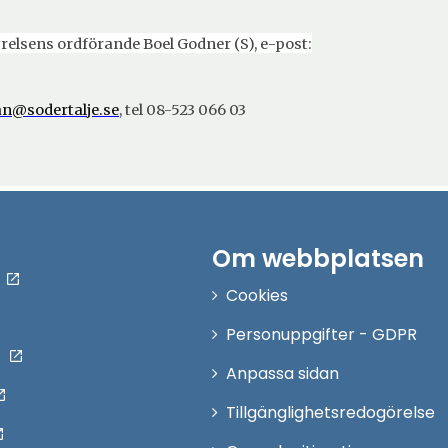
nytt
fönster
lsens ordförande Boel Godner (S), e-post:
n@sodertalje.se
, tel 08-523 066 03
Om webbplatsen
Cookies
Personuppgifter - GDPR
Anpassa sidan
Tillgänglighetsredogörelse