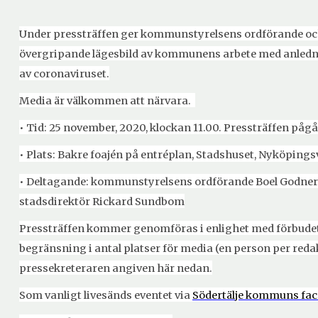
Under pressträffen ger kommunstyrelsens ordförande oc
övergripande lägesbild av kommunens arbete med anledn
av coronaviruset.
Media är välkommen att närvara.
• Tid: 25 november, 2020, klockan 11.00. Pressträffen pågår
• Plats: Bakre foajén på entréplan, Stadshuset, Nyköping
• Deltagande: kommunstyrelsens ordförande Boel Godner
stadsdirektör Rickard Sundbom
Pressträffen kommer genomföras i enlighet med förbude
begränsning i antal platser för media (en person per redak
pressekreteraren angiven här nedan.
Som vanligt livesänds eventet via
Södertälje kommuns fac