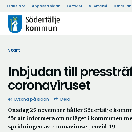
Translate
Anpassa sidan
Lättläst
Suomeksi
Other la
Start
Inbjudan till presstr
coronaviruset
Lyssna på sidan
Dela
Onsdag 25 november håller Södertälje kommu
för att informera om nuläget i kommunen me
spridningen av coronaviruset, covid-19.