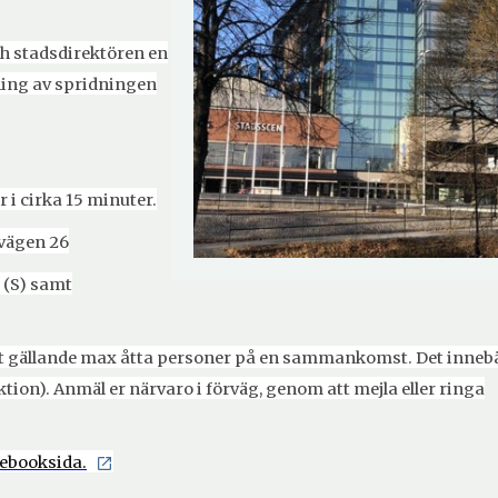
h stadsdirektören en
ing av spridningen
 i cirka 15 minuter.
svägen 26
 (S) samt
t gällande max åtta personer på en sammankomst. Det inneb
tion). Anmäl er närvaro i förväg, genom att mejla eller ringa
Öppna
ebooksida.
i