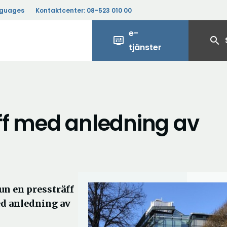
nguages
Kontaktcenter:
08-523 010 00
e-
display_settings
search
tjänster
äff med anledning av
n en pressträff
d anledning av