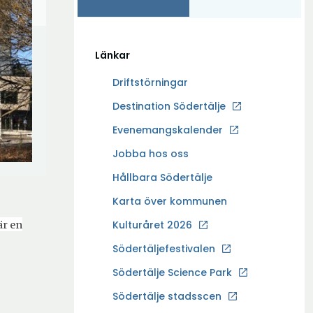
Länkar
Driftstörningar
Ö
Destination Södertälje
p
Evenemangskalender
p
Ö
Jobba hos oss
n
p
a
Hållbara Södertälje
p
i
Karta över kommunen
n
n
a
Kulturåret 2026
är en
y
i
t
Södertäljefestivalen
n
t
Ö
Södertälje Science Park
y
f
p
t
Södertälje stadsscen
ö
p
t