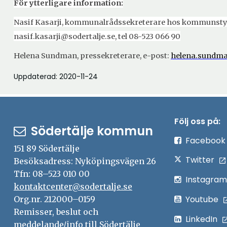
För ytterligare information:
Nasif Kasarji, kommunalrådssekreterare hos kommunstyre
nasif.kasarji@sodertalje.se, tel 08-523 066 90
Helena Sundman, pressekreterare, e-post:
helena.sundma
Uppdaterad: 2020-11-24
Följ oss på:
Södertälje kommun
Facebook
151 89 Södertälje
Twitter
Besöksadress: Nyköpingsvägen 26
Tfn: 08–523 010 00
Instagram
kontaktcenter@sodertalje.se
Youtube
Org.nr. 212000–0159
Remisser, beslut och
LinkedIn
meddelande/info till Södertälje