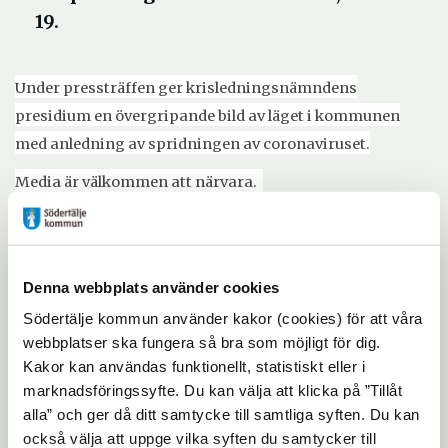
19.
Under pressträffen ger krisledningsnämndens
presidium en övergripande bild av läget i kommunen
med anledning av spridningen av coronaviruset.
Media är välkommen att närvara.
Tid: 16 december, 2020, klockan 11.00.
Pressträffen pågår i cirka 15 minuter.
Plats: Bakre foajén på entréplan, Stadshuset,
Denna webbplats använder cookies
Nyköpingsvägen 26
Södertälje kommun använder kakor (cookies) för att våra
webbplatser ska fungera så bra som möjligt för dig.
Deltagande: Krisledningsnämndens
Kakor kan användas funktionellt, statistiskt eller i
presidium
,
Boel Godner (S), Tage Gripenstam
marknadsföringssyfte. Du kan välja att klicka på ”Tillåt
(C) och Alexander Rosenberg (M).
alla” och ger då ditt samtycke till samtliga syften. Du kan
också välja att uppge vilka syften du samtycker till
Pressträffen kommer genomföras i enlighet med