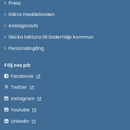
Öppna
Press
fönster
i
Säkra meddelanden
nytt
Anslagstavla
fönster
Skicka faktura till Södertälje kommun
Öppna
Personalingång
i
nytt
Följ oss på:
fönster
Facebook
Twitter
Instagram
Youtube
LinkedIn