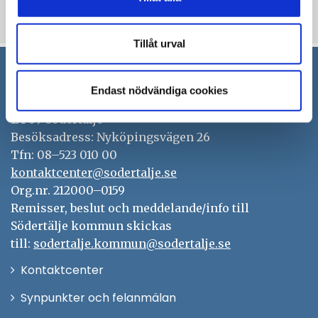
Uppdaterad: 2020-12-15
Tillåt urval
Södertälje kommun
Endast nödvändiga cookies
151 89 Södertälje
Besöksadress: Nyköpingsvägen 26
Tfn: 08–523 010 00
kontaktcenter@sodertalje.se
Org.nr. 212000–0159
Remisser, beslut och meddelande/info till
Södertälje kommun skickas
till:
sodertalje.kommun@sodertalje.se
Öppna
Kontaktcenter
i
Synpunkter och felanmälan
nytt