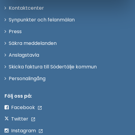
Öppna
Kontaktcenter
i
Synpunkter och felanmälan
nytt
Öppna
Press
fönster
i
Säkra meddelanden
nytt
Anslagstavla
fönster
Skicka faktura till Södertälje kommun
Öppna
Personalingång
i
nytt
Följ oss på:
fönster
Facebook
Twitter
Instagram