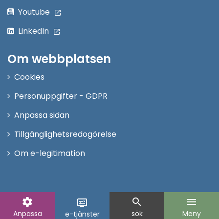
Youtube
LinkedIn
Om webbplatsen
Cookies
Personuppgifter - GDPR
Anpassa sidan
Tillgänglighetsredogörelse
Om e-legitimation
settings
search
menu
display_settings
Anpassa
sök
Meny
e-tjänster