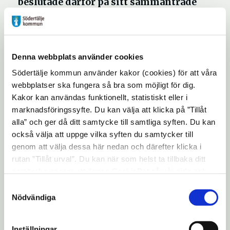
beslutade därför på sitt sammanträde
tisdagen den 21 april att inte utföra
beställningar av omsorgsinsatser inom
hemtjänsten för brukare som vistas
Denna webbplats använder cookies
tillfälligt i kommunen.
Södertälje kommun använder kakor (cookies) för att våra
webbplatser ska fungera så bra som möjligt för dig.
Vanliga år finns det möjlighet för tillfälliga
Kakor kan användas funktionellt, statistiskt eller i
besökare, med behov av bistånd, att
marknadsföringssyfte. Du kan välja att klicka på ”Tillåt
erbjudas omsorg från Södertälje kommun.
alla” och ger då ditt samtycke till samtliga syften. Du kan
också välja att uppge vilka syften du samtycker till
Detta år, då Covid-19 sprider sig över
genom att välja dessa här nedan och därefter klicka i
världen är inget vanligt år. Hemtjänsten
rutan ”Tillåt urval”. Du kan när som helst ta tillbaka ditt
behöver i det aktuella läget prioritera att
samtycke genom att öppna CookieBot på vår sida och
använda den personal som finns till att
klicka på ”Ta tillbaka samtycke”. Genom att klicka på
Samtyckesval
utföra insatser hos individer som är
"Visa detaljer" kan du läsa om hur kakorna används och
Nödvändiga
folkbokförda i Södertälje kommun och har
hur vi och våra leverantörer inhämtar och behandlar
personuppgifter.
behov av insatser.
Inställningar