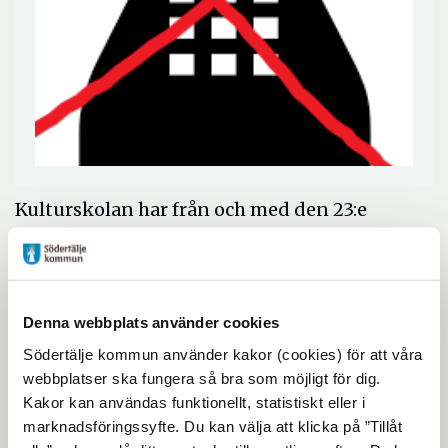
Kulturskolan har från och med den 23:e
december fram till den 10:e januari ingen
telefontid.
Tveka inte att kontakta oss via mail om du
har några frågor eller funderingar. Vi
Denna webbplats använder cookies
besvarar dina frågor så fort vi kan. Notera
Södertälje kommun använder kakor (cookies) för att våra
att under Julledigheten kan det vara längre
webbplatser ska fungera så bra som möjligt för dig.
Kakor kan användas funktionellt, statistiskt eller i
svarstider.
marknadsföringssyfte. Du kan välja att klicka på ”Tillåt