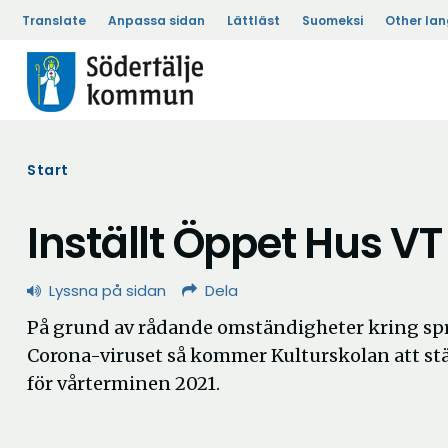
Translate
Anpassa sidan
Lättläst
Suomeksi
Other la
Start
Inställt Öppet Hus VT
Lyssna på sidan
Dela
På grund av rådande omständigheter kring sp
Corona-viruset så kommer Kulturskolan att stä
för vårterminen 2021.