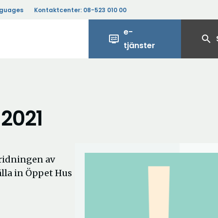
nguages
Kontaktcenter:
08-523 010 00
e-
display_settings
search
tjänster
 2021
ridningen av
lla in Öppet Hus