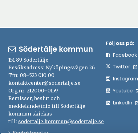
Följ oss på:
Södertälje kommun
Facebook
151 89 Södertälje
Twitter
Besöksadress: Nyköpingsvägen 26
Tfn: 08–523 010 00
Instagram
kontaktcenter@sodertalje.se
Youtube
Org.nr. 212000–0159
Remisser, beslut och
LinkedIn
meddelande/info till Södertälje
kommun skickas
till:
sodertalje.kommun@sodertalje.se
Öppna
Kontaktcenter