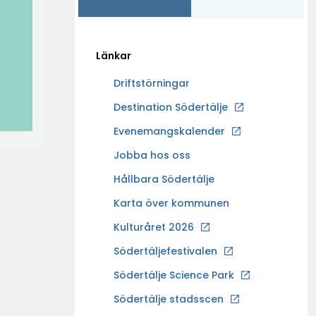
Länkar
Driftstörningar
Ö
Destination Södertälje
p
Evenemangskalender
p
Ö
Jobba hos oss
n
p
a
Hållbara Södertälje
p
i
Karta över kommunen
n
n
a
Kulturåret 2026
y
i
t
Södertäljefestivalen
n
t
Ö
Södertälje Science Park
y
f
p
t
Södertälje stadsscen
ö
p
t