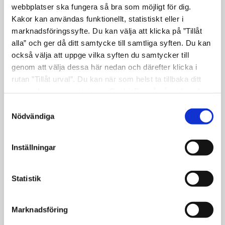
verksamhet.
webbplatser ska fungera så bra som möjligt för dig.
Kakor kan användas funktionellt, statistiskt eller i
Inköpsavdelningarna i kommun och på
marknadsföringssyfte. Du kan välja att klicka på ”Tillåt
sjukhuset har även samverkat för att köpa
alla” och ger då ditt samtycke till samtliga syften. Du kan
in skyddsutrustning.
också välja att uppge vilka syften du samtycker till
genom att välja dessa här nedan och därefter klicka i
rutan ”Tillåt urval”. Du kan när som helst ta tillbaka ditt
samtycke genom att öppna CookieBot på vår sida och
klicka på ”Ta tillbaka samtycke”. Genom att klicka på
Samtyckesval
"Visa detaljer" kan du läsa om hur kakorna används och
Nödvändiga
hur vi och våra leverantörer inhämtar och behandlar
personuppgifter.
Inställningar
Kommunikatör har lånats
Statistik
ut till sjukhuset
Inte långt efter att coronaviruset hade
Marknadsföring
börjat spridas drabbades