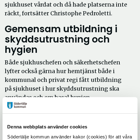
sjukhuset vårdat och då hade platserna inte
räckt, fortsätter Christophe Pedroletti.
Gemensam utbildning i
skyddsutrustning och
hygien
Både sjukhuschefen och säkerhetschefen
lyfter också gärna hur hemtjänst både i
kommunal och privat regi fått utbildning
på sjukhuset i hur skyddsutrustning ska
användas och om basal hygien.
Till andra samarbetsresultat hör att Astra
Zeneca, efter kontakt med kommunen, fick
igång produktion av alkogel. Det har
Denna webbplats använder cookies
gynnat både sjukhus och kommunal
Södertälje kommun använder kakor (cookies) för att våra