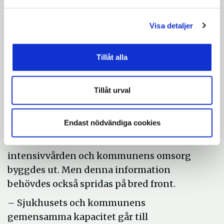
sjukhuspersonalen inom kommunikation
av sjukdom. Södertälje sjukhus riskerade
Visa detaljer
stå helt utan kommunikatörer. Just i
krissituationer tjänar kommunikation en
Tillåt alla
speciell roll för att motverka misstro och
ryktesspridning bland medborgarna. Då
Tillåt urval
lånade kommunen raskt ut Rodolfo Alvarez,
kommunikationsansvarig på kultur- och
fritidskontoret.
Endast nödvändiga cookies
Anna Flink menar att det är en sak att både
intensivvården och kommunens omsorg
byggdes ut. Men denna information
behövdes också spridas på bred front.
– Sjukhusets och kommunens
gemensamma kapacitet går till