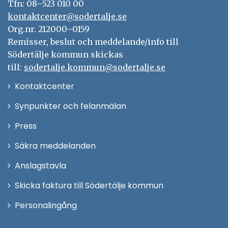
Tfn: 08–523 010 00
kontaktcenter@sodertalje.se
Org.nr. 212000–0159
Remisser, beslut och meddelande/info till
Södertälje kommun skickas
till:
sodertalje.kommun@sodertalje.se
Öppna
Kontaktcenter
i
Synpunkter och felanmälan
nytt
Öppna
Press
fönster
i
Säkra meddelanden
nytt
Anslagstavla
fönster
Skicka faktura till Södertälje kommun
Öppna
Personalingång
i