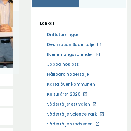
Länkar
Driftstörningar
Ö
Destination Södertälje
p
Evenemangskalender
p
Ö
Jobba hos oss
n
p
a
Hållbara Södertälje
p
i
Karta över kommunen
n
n
a
Kulturåret 2026
y
i
t
Södertäljefestivalen
n
t
Ö
Södertälje Science Park
y
f
p
t
Södertälje stadsscen
ö
p
t