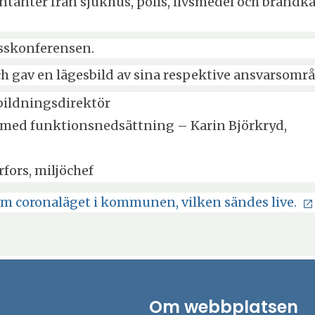
anter från sjukhus, polis, livsmedel och brandkå
resskonferensen.
gav en lägesbild av sina respektive ansvarsomr
bildningsdirektör
 med funktionsnedsättning – Karin Björkryd,
fors, miljöchef
Öp
 om coronaläget i kommunen, vilken sändes live.
i
ny
fö
Om webbplatsen