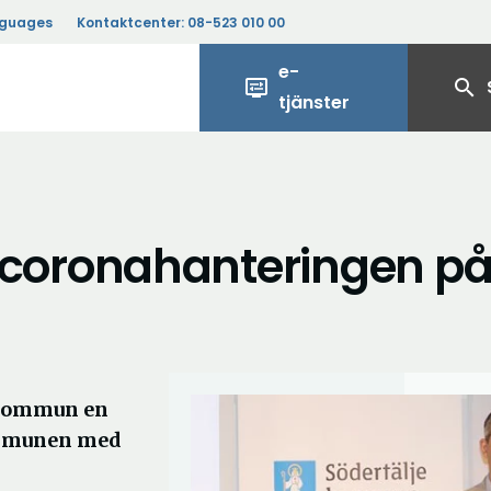
nguages
Kontaktcenter:
08-523 010 00
e-
display_settings
search
tjänster
coronahanteringen p
e kommun en
kommunen med