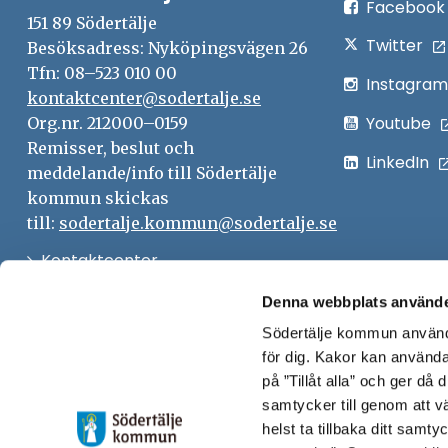
Facebook
151 89 Södertälje
Twitter
Besöksadress: Nyköpingsvägen 26
Tfn: 08–523 010 00
Instagram
kontaktcenter@sodertalje.se
Youtube
Org.nr. 212000–0159
Remisser, beslut och
LinkedIn
meddelande/info till Södertälje
kommun skickas
till:
sodertalje.kommun@sodertalje.se
Öppna
Kontaktcenter
i
Synpunkter och felanmälan
Denna webbplats använde
nytt
Södertälje kommun använde
Öppna
Press
fönster
för dig. Kakor kan användas
i
Säkra meddelanden
på ”Tillåt alla” och ger då
nytt
samtycker till genom att vä
Anslagstavla
fönster
helst ta tillbaka ditt samt