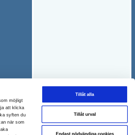
Tillåt alla
som möjligt
ja att klicka
Tillåt urval
lka syften du
 kan när som
baka
Endast nödvändiga cookies