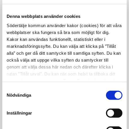
verksamheten. Se kurskatalogen och låt dig
inspireras.
Denna webbplats använder cookies
Södertälje kommun använder kakor (cookies) för att våra
webbplatser ska fungera så bra som möjligt för dig.
Kakor kan användas funktionellt, statistiskt eller i
Anmälan till kurskatalogen
marknadsföringssyfte. Du kan välja att klicka på ”Tillåt
alla” och ger då ditt samtycke till samtliga syften. Du kan
också välja att uppge vilka syften du samtycker till
genom att välja dessa här nedan och därefter klicka i
rutan ”Tillåt urval”. Du kan när som helst ta tillbaka ditt
Vid frågor, kontakta oss på telefon: 08-523
samtycke genom att öppna CookieBot på vår sida och
015 38 eller maila oss genom att klicka på
klicka på ”Ta tillbaka samtycke”. Genom att klicka på
Samtyckesval
denna länk
"Visa detaljer" kan du läsa om hur kakorna används och
Nödvändiga
Öppna
mailto:http://kulturskolan@sodertalje.se
hur vi och våra leverantörer inhämtar och behandlar
i
personuppgifter.
Inställningar
nytt
fönster