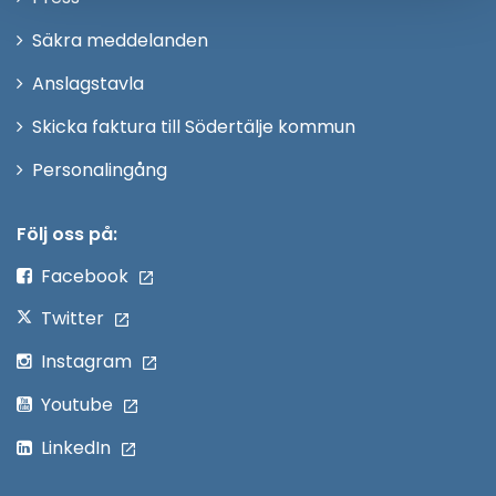
fönster
i
Säkra meddelanden
nytt
Anslagstavla
fönster
Skicka faktura till Södertälje kommun
Öppna
Personalingång
i
nytt
Följ oss på:
fönster
Facebook
Twitter
Instagram
Youtube
LinkedIn