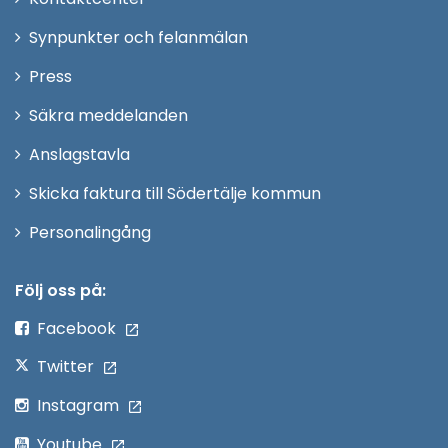
i
Synpunkter och felanmälan
nytt
Öppna
Press
fönster
i
Säkra meddelanden
nytt
Anslagstavla
fönster
Skicka faktura till Södertälje kommun
Öppna
Personalingång
i
nytt
Följ oss på:
fönster
Facebook
Twitter
Instagram
Youtube