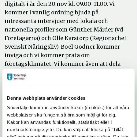
digitalt i år den 20 nov kl. 09.00-11.00. Vi
kommer i vanlig ordning bjuda på
intressanta intervjuer med lokala och
nationella profiler som Günther Mårder (vd
Företagarna) och Olle Karstorp (Regionschef
Svenskt Näringsliv). Boel Godner kommer
inviga och vi kommer prata om
företagsklimatet. Vi kommer även att dela
ut olika utmärkelser som bland annat Årets
företagare och LT:s kulturpris.
Avslutningsvis kommer vi bjuda på en
underhållande inspirationsföreläsning med
Denna webbplats använder cookies
Anders Lundin.
Södertälje kommun använder kakor (cookies) för att våra
webbplatser ska fungera så bra som möjligt för dig.
Kakor kan användas funktionellt, statistiskt eller i
Anders Lundin är idrottsledaren som
marknadsföringssyfte. Du kan välja att klicka på ”Tillåt
föreläser inspirerande om
alla” och ger då ditt samtycke till samtliga syften. Du kan