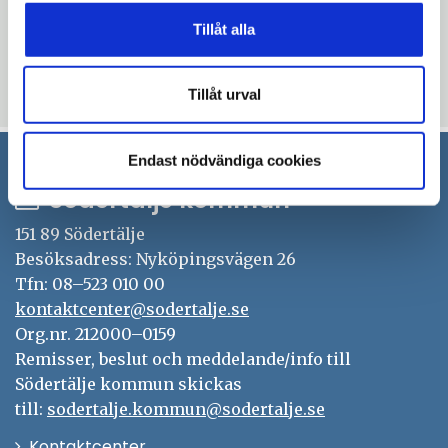
processen – att gå från ord till handling!
Tillåt alla
Anmäl dig här
Uppdaterad: 2020-11-16
Tillåt urval
Endast nödvändiga cookies
Södertälje kommun
151 89 Södertälje
Besöksadress: Nyköpingsvägen 26
Tfn: 08–523 010 00
kontaktcenter@sodertalje.se
Org.nr. 212000–0159
Remisser, beslut och meddelande/info till
Södertälje kommun skickas
till:
sodertalje.kommun@sodertalje.se
Öppna
Kontaktcenter