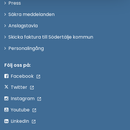
Öppna
Press
fönster
i
Säkra meddelanden
nytt
Anslagstavla
fönster
Skicka faktura till Södertälje kommun
Öppna
Personalingång
i
nytt
Följ oss på:
fönster
Facebook
Twitter
Instagram
Youtube
LinkedIn