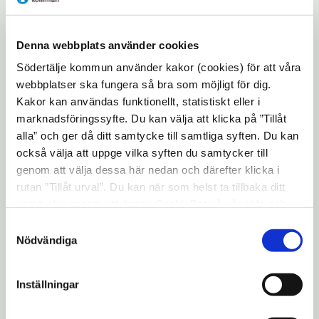
är ett bekymmer.
Denna webbplats använder cookies
Vid olika former av tillsyn, kontroller och
Södertälje kommun använder kakor (cookies) för att våra
besök är det viktigt att veta att våra
webbplatser ska fungera så bra som möjligt för dig.
anställda oftast är bokade i förväg.
Kakor kan användas funktionellt, statistiskt eller i
marknadsföringssyfte. Du kan välja att klicka på ”Tillåt
De flesta av våra anställda har
alla” och ger då ditt samtycke till samtliga syften. Du kan
tjänstelegitimation. Skulle någon person
också välja att uppge vilka syften du samtycker till
knacka på för att utföra ett arbete utan att
genom att välja dessa här nedan och därefter klicka i
identifiera sig ska man alltid fråga om
rutan ”Tillåt urval”. Du kan när som helst ta tillbaka ditt
personens legitimation. Kan de inte visa en
samtycke genom att öppna CookieBot på vår sida och
legitimation ska man inte släppa in
klicka på ”Ta tillbaka samtycke”. Genom att klicka på
Samtyckesval
"Visa detaljer" kan du läsa om hur kakorna används och
personen.
Nödvändiga
hur vi och våra leverantörer inhämtar och behandlar
Vid misstanke om att någon på falska
personuppgifter.
Inställningar
grunder utger sig för att representera våra
anställda, bör man även kontakta polisen.