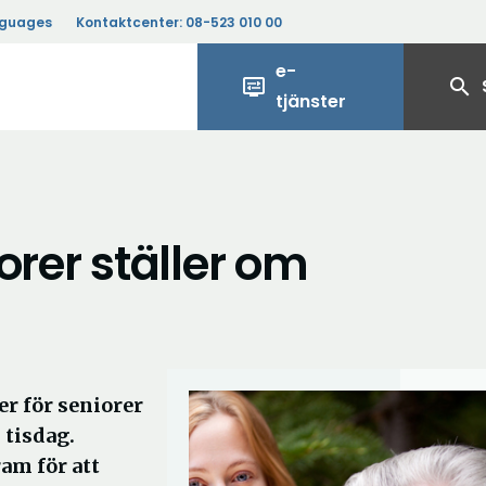
nguages
Kontaktcenter:
08-523 010 00
e-
display_settings
search
tjänster
orer ställer om
r för seniorer
 tisdag.
ram för att