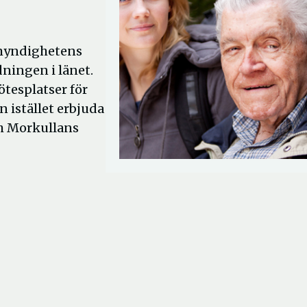
omyndighetens
ningen i länet.
tesplatser för
 istället erbjuda
ch Morkullans