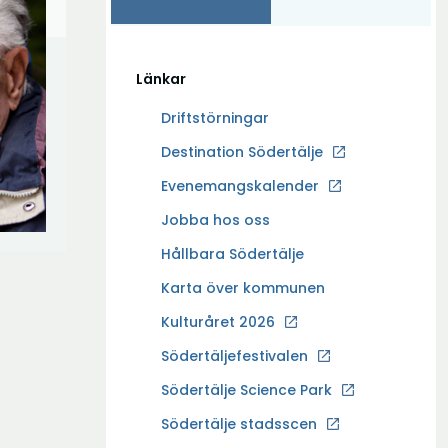
Länkar
Driftstörningar
Ö
Destination Södertälje
p
Evenemangskalender
p
Ö
Jobba hos oss
n
p
a
Hållbara Södertälje
p
i
Karta över kommunen
n
n
a
Kulturåret 2026
y
i
t
Södertäljefestivalen
n
t
Ö
Södertälje Science Park
y
f
p
t
Södertälje stadsscen
ö
p
t