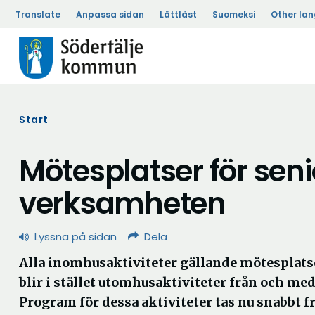
Translate
Anpassa sidan
Lättläst
Suomeksi
Other la
Start
Mötesplatser för seni
verksamheten
Lyssna på sidan
Dela
Alla inomhusaktiviteter gällande mötesplatse
blir i stället utomhusaktiviteter från och med
Program för dessa aktiviteter tas nu snabbt f