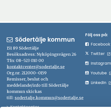
Följ oss på:
Södertälje kommun
Facebook
151 89 Södertälje
Twitter
Besöksadress: Nyköpingsvägen 26
Tfn: 08–523 010 00
Instagram
kontaktcenter@sodertalje.se
Youtube
Org.nr. 212000–0159
Remisser, beslut och
LinkedIn
meddelande/info till Södertälje
kommun skickas
till:
sodertalje.kommun@sodertalje.se
Öppna
Kontaktcenter