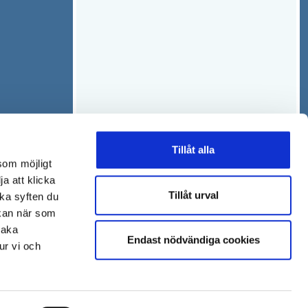
Tillåt alla
som möjligt
ja att klicka
Tillåt urval
lka syften du
 kan när som
baka
Endast nödvändiga cookies
ur vi och