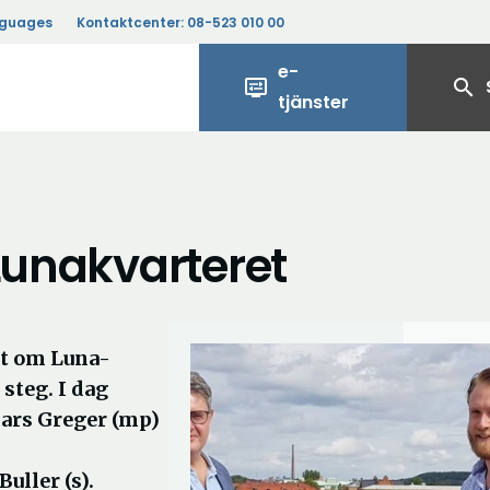
nguages
Kontaktcenter:
08-523 010 00
e-
display_settings
search
tjänster
 Lunakvarteret
t om Luna-
 steg. I dag
ars Greger (mp)
ller (s).