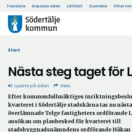
Translate
Anpassa sidan
Lättläst
Suomeksi
Other la
Start
Nästa steg taget för
Lyssna på sidan
Dela
Efter kommunfullmäktiges inriktningsbeslu
kvarteret i Södertälje stadskärna tas nu nästa
överlämnade Telge fastigheters ordförande L
ansökan om planbesked för kvarteret till
stadsbyggnadsnämndens ordförande Håkan Bu