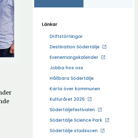
Länkar
Driftstörningar
Ö
Destination Södertälje
p
Evenemangskalender
p
Ö
Jobba hos oss
n
p
a
Hållbara Södertälje
p
i
Karta över kommunen
n
nder
n
a
Kulturåret 2026
y
ande
i
t
Södertäljefestivalen
n
t
Ö
Södertälje Science Park
y
f
p
t
Södertälje stadsscen
ö
p
t