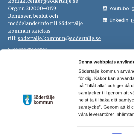
kontaktcenter@sodertalje.se
Youtube
Org.nr. 212000–0159
Remisser, beslut och
LinkedIn
meddelande/info till Södertälje
kommun skickas
till:
sodertalje.kommun@sodertalje.se
Öppna
Kontaktcenter
i
Synpunkter och felanmälan
Denna webbplats använde
nytt
Södertälje kommun använde
Öppna
Press
fönster
för dig. Kakor kan användas
i
Säkra meddelanden
på ”Tillåt alla” och ger då
nytt
samtycker till genom att vä
Anslagstavla
fönster
helst ta tillbaka ditt samt
Skicka faktura till Södertälje
samtycke”. Genom att klic
våra leverantörer inhämtar
kommun
Öppna
Personalingång