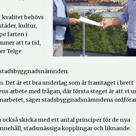
 kvalitet behövs
täder, kultur,
pe farten i
mer att ta tid,
er Telge
 i stadsbyggnadsnämnden.
an. Det är ett bra underlag som är framtaget i brett
arbete med frågan, där första steget är att vi u
lanarbetet, säger stadsbyggnadsnämndens ordför
kså skicka med ett antal principer för de nya
 innehåll, stadsmässiga kopplingar och liknande.