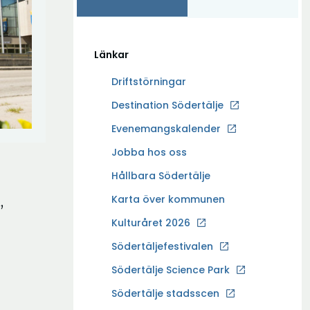
Länkar
Driftstörningar
Ö
Destination Södertälje
p
Evenemangskalender
p
Ö
Jobba hos oss
n
p
a
Hållbara Södertälje
p
i
Karta över kommunen
,
n
n
a
Kulturåret 2026
y
i
t
Södertäljefestivalen
n
t
Ö
Södertälje Science Park
y
f
p
t
Södertälje stadsscen
ö
p
t