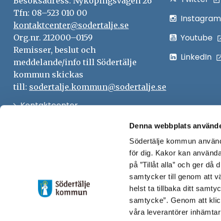
Besöksadress: Nyköpingsvägen 26
Tfn: 08–523 010 00
Instagram
kontaktcenter@sodertalje.se
Youtube
Org.nr. 212000–0159
Remisser, beslut och
LinkedIn
meddelande/info till Södertälje
kommun skickas
till:
sodertalje.kommun@sodertalje.se
Öppna
Kontaktcenter
i
Synpunkter och felanmälan
Denna webbplats använde
nytt
Södertälje kommun använde
Öppna
Press
fönster
för dig. Kakor kan användas
i
Säkra meddelanden
på ”Tillåt alla” och ger då
nytt
samtycker till genom att vä
Anslagstavla
fönster
helst ta tillbaka ditt samt
Skicka faktura till Södertälje
samtycke”. Genom att klic
våra leverantörer inhämtar
kommun