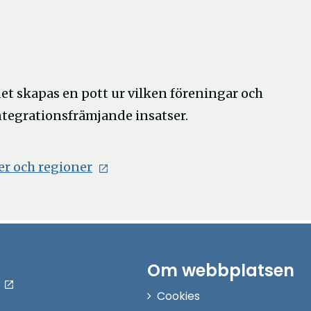
et skapas en pott ur vilken föreningar och
ntegrationsfrämjande insatser.
Öppna
ner och regioner
i
nytt
fönster
Om webbplatsen
Cookies