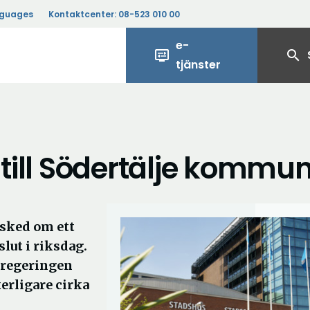
nguages
Kontaktcenter:
08-523 010 00
e-
display_settings
search
tjänster
 till Södertälje kommu
esked om ett
slut i riksdag.
 regeringen
erligare cirka