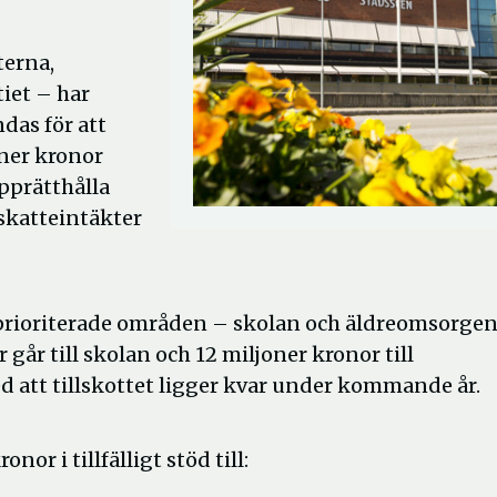
terna,
iet – har
das för att
ner kronor
upprätthålla
skatteintäkter
 prioriterade områden – skolan och äldreomsorgen
 går till skolan och 12 miljoner kronor till
att tillskottet ligger kvar under kommande år.
or i tillfälligt stöd till: