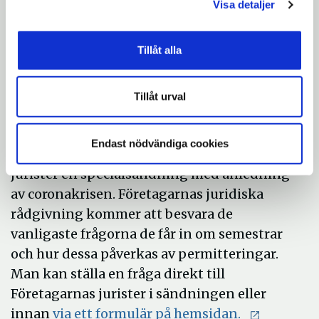
Visa detaljer
kontaktformuläret
längst ner på deras
hemsida.
Tillåt alla
Företagarna sänder live om semester och
Tillåt urval
korttidspermittering
Endast nödvändiga cookies
Tisdagen den 5 maj genomför Företagarnas
jurister en specialsändning med anledning
av coronakrisen. Företagarnas juridiska
rådgivning kommer att besvara de
vanligaste frågorna de får in om semestrar
och hur dessa påverkas av permitteringar.
Man kan ställa en fråga direkt till
Företagarnas jurister i sändningen eller
innan
via ett formulär på hemsidan.