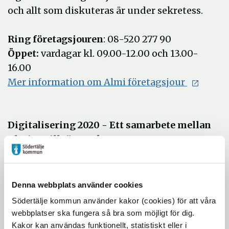
och allt som diskuteras är under sekretess.
Ring företagsjouren
: 08-520 277 90
Öppet:
vardagar kl. 09.00-12.00 och 13.00-
16.00
Mer information om Almi företagsjour
Digitalisering 2020 - Ett samarbete mellan
Almi & Tillväxtverket
Regeringen har gett Tillväxtverket i
uppdrag att tillsammans med Almi skapa
Denna webbplats använder cookies
bättre förutsättningar för ett mångsidigt,
Södertälje kommun använder kakor (cookies) för att våra
konkurrenskraftigt och hållbart näringsliv.
webbplatser ska fungera så bra som möjligt för dig.
Kakor kan användas funktionellt, statistiskt eller i