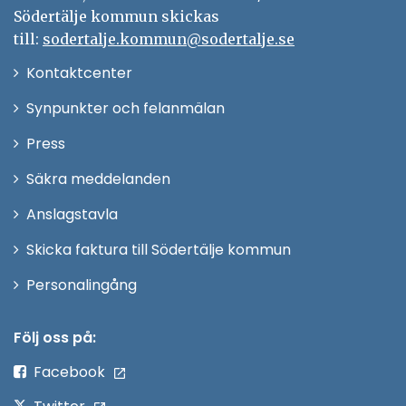
Södertälje kommun skickas
till:
sodertalje.kommun@sodertalje.se
Öppna
Kontaktcenter
i
Synpunkter och felanmälan
nytt
Öppna
Press
fönster
i
Säkra meddelanden
nytt
Anslagstavla
fönster
Skicka faktura till Södertälje kommun
Öppna
Personalingång
i
nytt
Följ oss på:
fönster
Facebook