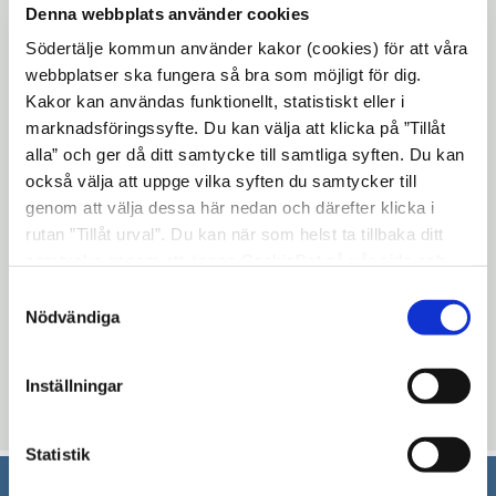
upp med bland annat ny beläggning,
Denna webbplats använder cookies
kajpromenad och belysning. I vecka 48
Södertälje kommun använder kakor (cookies) för att våra
går förslaget ut på samråd.
webbplatser ska fungera så bra som möjligt för dig.
Kakor kan användas funktionellt, statistiskt eller i
marknadsföringssyfte. Du kan välja att klicka på ”Tillåt
Läs mer om förslaget på ny detaljplan på
alla” och ger då ditt samtycke till samtliga syften. Du kan
Södertälje växer.
också välja att uppge vilka syften du samtycker till
genom att välja dessa här nedan och därefter klicka i
Den 17 november fattar
rutan ”Tillåt urval”. Du kan när som helst ta tillbaka ditt
stadsbyggnadsnämnden beslut om
samtycke genom att öppna CookieBot på vår sida och
detaljplanen ska gå ut på samråd. Givet att
klicka på ”Ta tillbaka samtycke”. Genom att klicka på
Samtyckesval
det blir så, är detaljplanen ute på samråd
"Visa detaljer" kan du läsa om hur kakorna används och
Nödvändiga
vecka 48 till 50 och då har du möjlighet att
hur vi och våra leverantörer inhämtar och behandlar
lämna synpunkter på förslaget.
personuppgifter.
Inställningar
Uppdaterad: 2020-11-06
Statistik