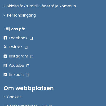
Skicka faktura till Södertälje kommun
Öppna
Personalingång
i
nytt
Följ oss på:
fönster
Facebook
Twitter
Instagram
Youtube
LinkedIn
Om webbplatsen
Cookies